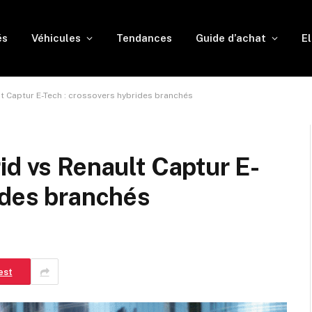
és
Véhicules
Tendances
Guide d’achat
El
lt Captur E-Tech : crossovers hybrides branchés
id vs Renault Captur E-
ides branchés
est