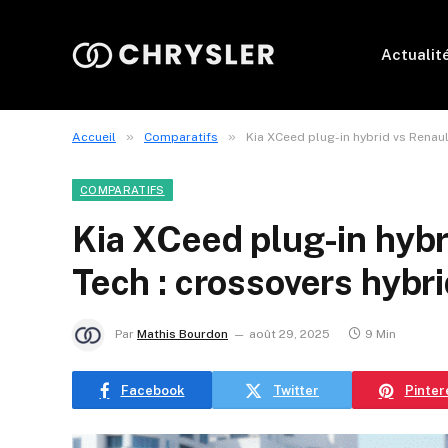
Actualit
»
»
Accueil
Comparatifs
Kia XCeed plug-in hybrid vs Renau
COMPARATIFS
Kia XCeed plug-in hybr
Tech : crossovers hybr
Par
Mathis Bourdon
août 29, 2025
9 Min
Facebook
Twitter
Pinter