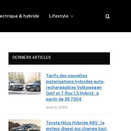
ectrique & hybride
Lifestyle
DERNIERS ARTICLES
Tarifs des nouvelles
motorisations hybrides auto-
rechargeables Volkswagen
Golf et T-Roc 1.5 Hybrid : à
partir de 36 700 €
août 6, 2026
Toyota Hilux Hybride 48V : le
moteur diesel qui change tout,