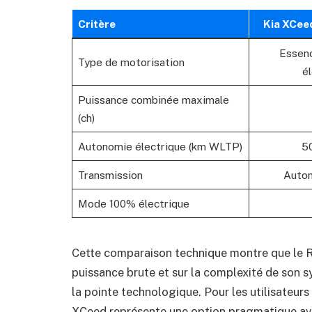
Critère
Kia XCeed
Essenc
Type de motorisation
é
Puissance combinée maximale
(ch)
Autonomie électrique (km WLTP)
50
Transmission
Auto
Mode 100% électrique
Cette comparaison technique montre que le R
puissance brute et sur la complexité de son s
la pointe technologique. Pour les utilisateurs or
XCeed représente une option pragmatique av