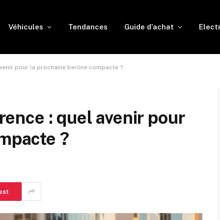
Véhicules
Tendances
Guide d’achat
Elect
 avenir pour la prochaine berline compacte ?
érence : quel avenir pour
ompacte ?
est