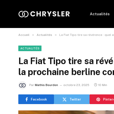
Actualités
»
»
Accueil
Actualités
La Fiat Tipo tire sa révérence : quel
ACTUALITÉS
La Fiat Tipo tire sa rév
la prochaine berline c
Par
Mathis Bourdon
octobre 23, 2025
10 Min
Facebook
Twitter
Pinter