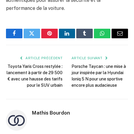
authentiques pour assurer la sécurité et la
performance de la voiture.
Facebook
Twitter
Pinterest
LinkedIn
Tumblr
WhatsApp
E-
mail
ARTICLE PRÉCÉDENT
ARTICLE SUIVANT
Toyota Yaris Cross restylée :
Porsche Taycan : une mise à
lancement à partir de 29 500
jour inspirée par la Hyundai
€ avec une hausse des tarifs
Ioniq 5 N pour une sportive
pour le SUV urbain
encore plus audacieuse
Mathis Bourdon