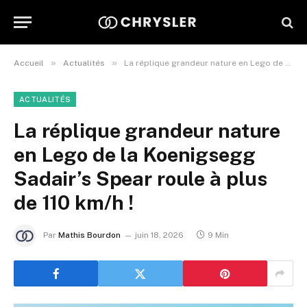
»
»
Accueil
Actualités
La réplique grandeur nature en Lego de la Koenigsegg Sadair’s Spear roule à plus de 110 km/h !
ACTUALITÉS
La réplique grandeur nature
en Lego de la Koenigsegg
Sadair’s Spear roule à plus
de 110 km/h !
Par
Mathis Bourdon
juin 18, 2026
9 Min