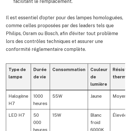
facilitant le remplacement.
Il est essentiel d’opter pour des lampes homologuées,
comme celles proposées par des leaders tels que
Philips, Osram ou Bosch, afin d’éviter tout problème
lors des contrôles techniques et assurer une
conformité réglementaire complète.
Type de
Durée
Consommation
Couleur
Résista
lampe
de vie
de
thermiq
lumière
Halogène
1000
55W
Jaune
Moyenn
H7
heures
LED H7
50
15W
Blanc
Élevée
000
froid
heures
6000K