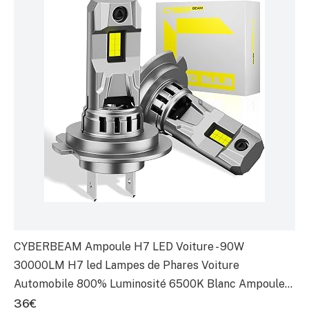
CYBERBEAM Ampoule H7 LED Voiture - 90W
30000LM H7 led Lampes de Phares Voiture
Automobile 800% Luminosité 6500K Blanc Ampoule
LED H7 Parfaite Remplacement pour Kit de
36€