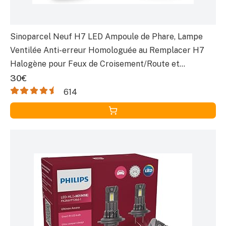
Sinoparcel Neuf H7 LED Ampoule de Phare, Lampe
Ventilée Anti-erreur Homologuée au Remplacer H7
Halogène pour Feux de Croisement/Route et
Antibrouillard Voiture, 12V 35W Blanche 6500K, Lot de
30€
2
614