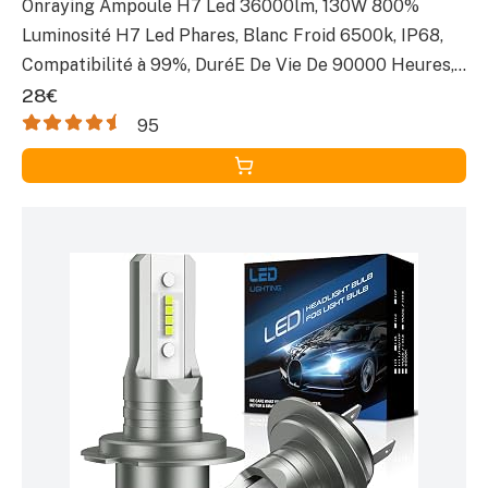
Onraying Ampoule H7 Led 36000lm, 130W 800%
Luminosité H7 Led Phares, Blanc Froid 6500k, IP68,
Compatibilité à 99%, DuréE De Vie De 90000 Heures,
Remplacement Des HalogèNes, Plug-N-Play, 2 Pièces
28€
95