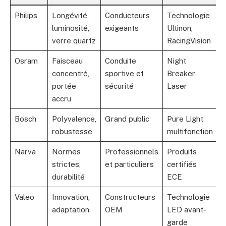
Philips
Longévité,
Conducteurs
Technologie
luminosité,
exigeants
Ultinon,
verre quartz
RacingVision
Osram
Faisceau
Conduite
Night
concentré,
sportive et
Breaker
portée
sécurité
Laser
accru
Bosch
Polyvalence,
Grand public
Pure Light
robustesse
multifonction
Narva
Normes
Professionnels
Produits
strictes,
et particuliers
certifiés
durabilité
ECE
Valeo
Innovation,
Constructeurs
Technologie
adaptation
OEM
LED avant-
garde