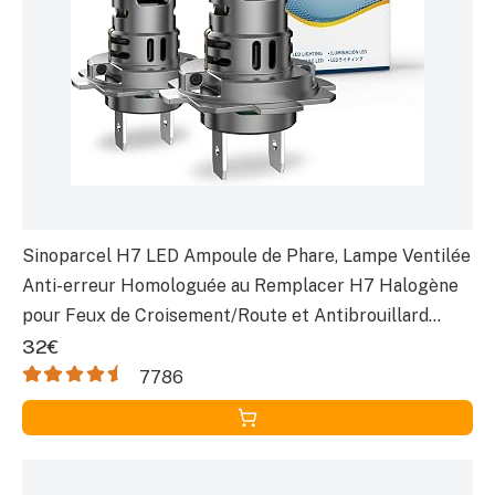
Sinoparcel H7 LED Ampoule de Phare, Lampe Ventilée
Anti-erreur Homologuée au Remplacer H7 Halogène
pour Feux de Croisement/Route et Antibrouillard
Voiture, 12V 35W Blanche 6500K, Lot de 2
32€
7786