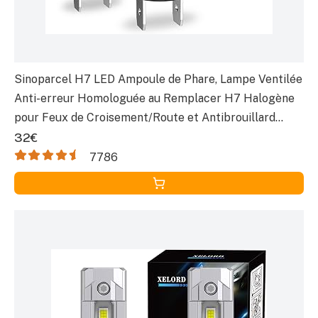
Sinoparcel H7 LED Ampoule de Phare, Lampe Ventilée
Anti-erreur Homologuée au Remplacer H7 Halogène
pour Feux de Croisement/Route et Antibrouillard
Voiture, 12V 35W Blanche 6500K, Lot de 2
32€
7786