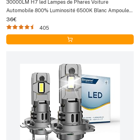
30000LM H7 led Lampes de Phares Voiture
Automobile 800% Luminosité 6500K Blanc Ampoule
LED H7 Parfaite Remplacement pour Kit de
36€
Conversion, Lot de 2
405