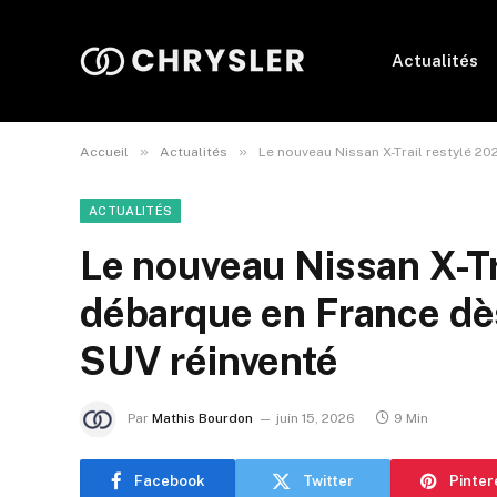
Actualités
»
»
Accueil
Actualités
Le nouveau Nissan X-Trail restylé 2
ACTUALITÉS
Le nouveau Nissan X-Tr
débarque en France dès
SUV réinventé
Par
Mathis Bourdon
juin 15, 2026
9 Min
Facebook
Twitter
Pinter