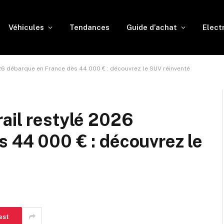
Véhicules
Tendances
Guide d’achat
Elect
026 débarque en France dès 44 000 € : découvrez le SUV réinventé
ail restylé 2026
 44 000 € : découvrez le
est