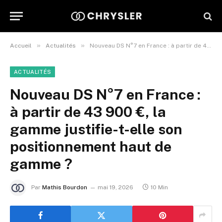
»
»
Accueil
Actualités
Nouveau DS N°7 en France : à partir de 43 900 €, la gamme justifie-t-elle son positionnement haut de gamme ?
ACTUALITÉS
Nouveau DS N°7 en France :
à partir de 43 900 €, la
gamme justifie-t-elle son
positionnement haut de
gamme ?
Par
Mathis Bourdon
mai 19, 2026
10 Min