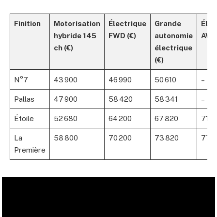
Finition
Motorisation
Électrique
Grande
Élec
hybride 145
FWD (€)
autonomie
AWD 
ch (€)
électrique
(€)
N°7
43 900
46 990
50 610
–
Pallas
47 900
58 420
58 341
–
Étoile
52 680
64 200
67 820
71 5
La
58 800
70 200
73 820
77 5
Première