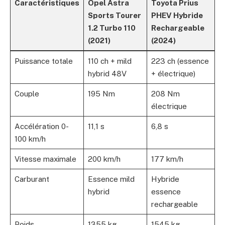
Caractéristiques
Opel Astra
Toyota Prius
Sports Tourer
PHEV Hybride
1.2 Turbo 110
Rechargeable
(2021)
(2024)
Puissance totale
110 ch + mild
223 ch (essence
hybrid 48V
+ électrique)
Couple
195 Nm
208 Nm
électrique
Accélération 0-
11,1 s
6,8 s
100 km/h
Vitesse maximale
200 km/h
177 km/h
Carburant
Essence mild
Hybride
hybrid
essence
rechargeable
Poids
1355 kg
1545 kg