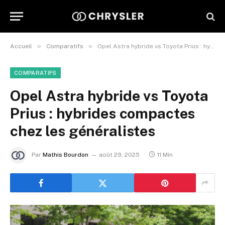
»
»
Accueil
Comparatifs
Opel Astra hybride vs Toyota Prius : hybrides compactes chez les généralistes
COMPARATIFS
Opel Astra hybride vs Toyota
Prius : hybrides compactes
chez les généralistes
Par
Mathis Bourdon
août 29, 2025
11 Min