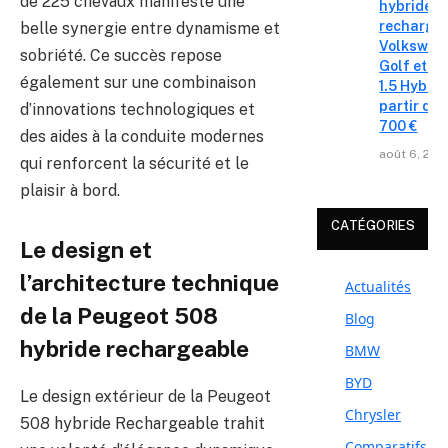
de 225 chevaux manifeste une
hybrides 
recharge
belle synergie entre dynamisme et
Volkswag
sobriété. Ce succès repose
Golf et T
également sur une combinaison
1.5 Hybrid 
partir de 
d’innovations technologiques et
700 €
des aides à la conduite modernes
août 6, 202
qui renforcent la sécurité et le
plaisir à bord.
CATÉGORIES
Le design et
l’architecture technique
Actualités
de la Peugeot 508
Blog
hybride rechargeable
BMW
BYD
Le design extérieur de la Peugeot
Chrysler
508 hybride Rechargeable trahit
Comparatifs