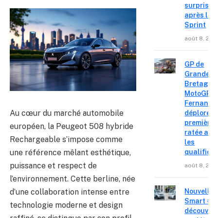
surprise
après le
Sprint
août 8, 202
GP de
Grande-
Bretagne
MotoGP : 
Fernande
Au cœur du marché automobile
déplore u
première 
européen, la Peugeot 508 hybride
ratée apr
Rechargeable s’impose comme
les
une référence mêlant esthétique,
qualifica
puissance et respect de
août 8, 202
l’environnement. Cette berline, née
d’une collaboration intense entre
Nouvelle
Smart #2 
technologie moderne et design
découvre