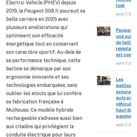
Electric Vehicle (PHEV) depuis
look
2019, la Peugeot 508 II poursuit sa
août 7, 202
belle carrière en 2025 avec
plusieurs améliorations qui
Peugeot 4
optimisent son efficacité
une surpr
de taille,
énergétique tout en conservant
remplace
son caractère sportif. Au-delà de
est confir
sa performance technique, cette
août 7, 202
berline se démarque par son
ergonomie innovante et ses
Les
technologies embarquées, sans
meilleure
assuranc
oublier les atouts que lui confère
auto pour
sa fabrication française à
véhicules
Mulhouse. Ce modèle hybride
haut de
gamme
rechargeable s’adresse aussi bien
août 7, 202
aux citadins qui privilégient la
conduite électrique pour leurs