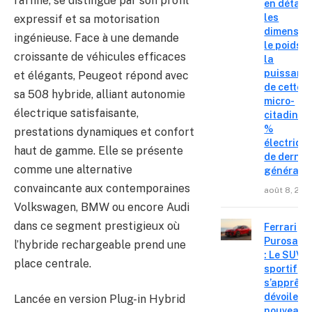
raffiné, se distingue par son profil
en détail
les
expressif et sa motorisation
dimension
ingénieuse. Face à une demande
le poids e
croissante de véhicules efficaces
la
puissanc
et élégants, Peugeot répond avec
de cette
sa 508 hybride, alliant autonomie
micro-
électrique satisfaisante,
citadine 
%
prestations dynamiques et confort
électriqu
haut de gamme. Elle se présente
de derniè
comme une alternative
générati
convaincante aux contemporaines
août 8, 202
Volkswagen, BMW ou encore Audi
dans ce segment prestigieux où
Ferrari
Purosang
l’hybride rechargeable prend une
: Le SUV
place centrale.
sportif
s’apprête
dévoiler 
Lancée en version Plug-in Hybrid
nouveau