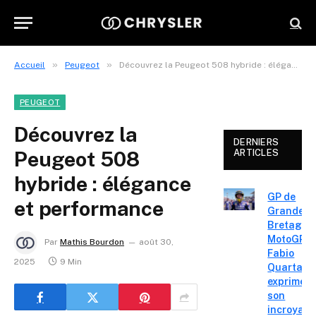
»
»
Accueil
Peugeot
Découvrez la Peugeot 508 hybride : élégance et performance
PEUGEOT
Découvrez la
DERNIERS
Peugeot 508
ARTICLES
hybride : élégance
GP de
et performance
Grande-
Bretagne
MotoGP :
Par
Mathis Bourdon
août 30,
Fabio
2025
9 Min
Quartara
exprime
son
incroyabl