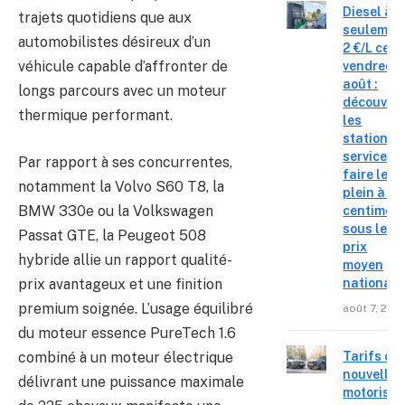
Diesel à
trajets quotidiens que aux
seulemen
automobilistes désireux d’un
2 €/L ce
véhicule capable d’affronter de
vendredi 
août :
longs parcours avec un moteur
découvre
thermique performant.
les
stations-
service o
Par rapport à ses concurrentes,
faire le
notamment la Volvo S60 T8, la
plein à 19
BMW 330e ou la Volkswagen
centimes
sous le
Passat GTE, la Peugeot 508
prix
hybride allie un rapport qualité-
moyen
prix avantageux et une finition
national
premium soignée. L’usage équilibré
août 7, 202
du moteur essence PureTech 1.6
combiné à un moteur électrique
Tarifs de
nouvelles
délivrant une puissance maximale
motorisat