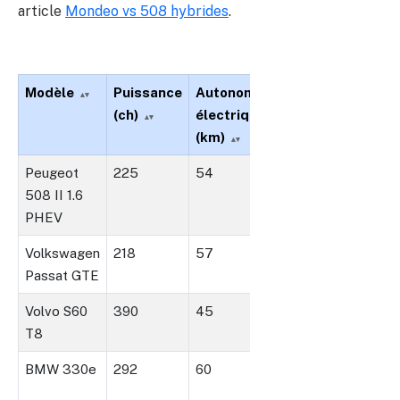
article
Mondeo vs 508 hybrides
.
Modèle
Puissance
Autonomie
Consommation
(ch)
électrique
mixte (L/100
(km)
km)
Peugeot
225
54
1.3
508 II 1.6
PHEV
Volkswagen
218
57
1.5
Passat GTE
Volvo S60
390
45
2
T8
BMW 330e
292
60
1.6