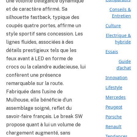
une volonté d’élégance dynamique
et de caractère affirmé. Sa
Conseils &
Entretien
silhouette fastback, typique des
Culture
coupés quatre portes, affirme un
style sportif sans concession. Les
Electrique &
hybride
lignes fluides, associées à des
détails prestigieux tels que les
Essais
feux avant à LED en forme de
Guide
crocs ou la calandre audacieuse, lui
d’achat
confèrent une présence
Innovation
remarquable sur la route.
Lifestyle
Fabriquée dans l’usine de
Mercedes
Mulhouse, elle bénéficie d’un
Peugeot
assemblage soigné, reflet du
savoir-faire français. Le break SW
Porsche
propose quant à lui un volume de
Renault
chargement augmenté, sans
Tendances