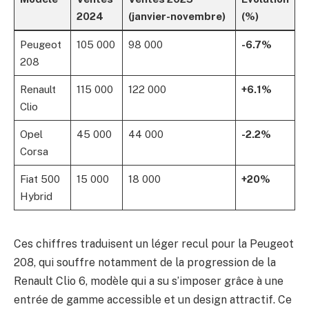
2024
(janvier-novembre)
(%)
Peugeot
105 000
98 000
-6.7%
208
Renault
115 000
122 000
+6.1%
Clio
Opel
45 000
44 000
-2.2%
Corsa
Fiat 500
15 000
18 000
+20%
Hybrid
Ces chiffres traduisent un léger recul pour la Peugeot
208, qui souffre notamment de la progression de la
Renault Clio 6, modèle qui a su s’imposer grâce à une
entrée de gamme accessible et un design attractif. Ce