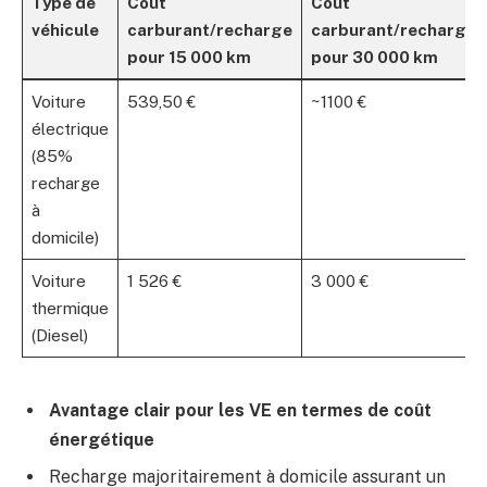
Type de
Coût
Coût
véhicule
carburant/recharge
carburant/recharge
pour 15 000 km
pour 30 000 km
Voiture
539,50 €
~1100 €
électrique
(85%
recharge
à
domicile)
Voiture
1 526 €
3 000 €
thermique
(Diesel)
Avantage clair pour les VE en termes de coût
énergétique
Recharge majoritairement à domicile assurant un