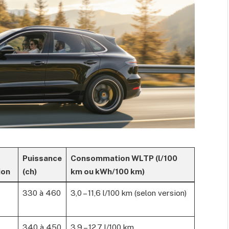
Puissance
Consommation WLTP (l/100
ion
(ch)
km ou kWh/100 km)
330 à 460
3,0 – 11,6 l/100 km (selon version)
340 à 450
3,9 – 12,7 l/100 km