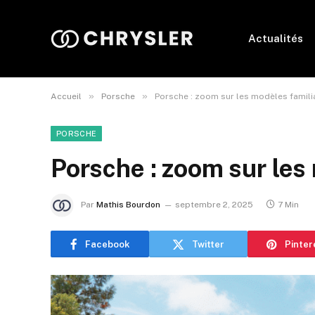
Actualités
»
»
Accueil
Porsche
Porsche : zoom sur les modèles famili
PORSCHE
Porsche : zoom sur les
Par
Mathis Bourdon
septembre 2, 2025
7 Min
Facebook
Twitter
Pinter