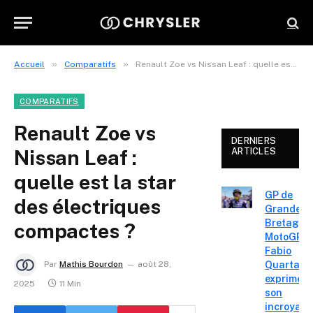
»
»
Accueil
Comparatifs
Renault Zoe vs Nissan Leaf : quelle est la star des électriques compactes ?
COMPARATIFS
Renault Zoe vs
DERNIERS
Nissan Leaf :
ARTICLES
quelle est la star
GP de
des électriques
Grande-
Bretagne
compactes ?
MotoGP :
Fabio
Quartara
Par
Mathis Bourdon
août 28,
exprime
2025
11 Min
son
incroyabl