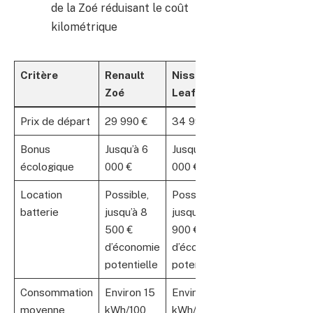
de la Zoé réduisant le coût
kilométrique
Critère
Renault
Nissan
Zoé
Leaf
Prix de départ
29 990 €
34 990 €
Bonus
Jusqu’à 6
Jusqu’à 6
écologique
000 €
000 €
Location
Possible,
Possible,
batterie
jusqu’à 8
jusqu’à 5
500 €
900 €
d’économie
d’économie
potentielle
potentielle
Consommation
Environ 15
Environ 17
moyenne
kWh/100
kWh/100