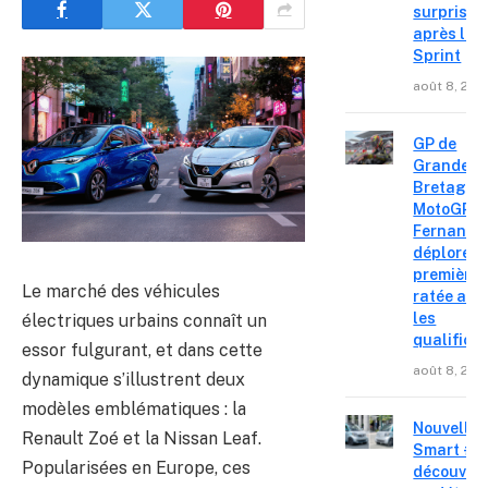
surprise
après le
Sprint
août 8, 202
GP de
Grande-
Bretagne
MotoGP : 
Fernande
déplore u
première 
Le marché des véhicules
ratée apr
les
électriques urbains connaît un
qualifica
essor fulgurant, et dans cette
août 8, 202
dynamique s’illustrent deux
modèles emblématiques : la
Nouvelle
Renault Zoé et la Nissan Leaf.
Smart #2 
Popularisées en Europe, ces
découvre