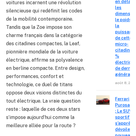
en détail
voitures incarnent une révolution
les
silencieuse qui redéfinit les codes
dimension
de la mobilité contemporaine.
le poids e
la
Tandis que la Zoe impose son
puissanc
charme français dans la catégorie
de cette
des citadines compactes, la Leaf,
micro-
citadine 
pionnière mondiale de la voiture
%
électrique, affirme sa polyvalence
électriqu
en berline compacte. Entre design,
de derniè
générati
performances, confort et
août 8, 202
technologie, ce duel de titans
oppose deux visions distinctes du
Ferrari
tout électrique. La vraie question
Purosang
reste : laquelle de ces deux stars
: Le SUV
s’impose aujourd’hui comme la
sportif
s’apprête
meilleure alliée pour la route ?
dévoiler 
nouveau