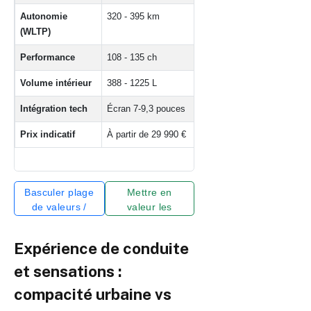
Autonomie
320 - 395 km
270 - 385 km
(WLTP)
Performance
108 - 135 ch
147 - 214 ch
Volume intérieur
388 - 1225 L
435 - 1176 L
Intégration tech
Écran 7-9,3 pouces
Écran 8 pouces +
Prix indicatif
À partir de 29 990 €
À partir de 34 990
Comparaison détaillée des caractéristiques entre Renault Zoé
Basculer plage
Mettre en
de valeurs /
valeur les
valeurs
meilleures
minimales
performances
Expérience de conduite
et sensations :
compacité urbaine vs