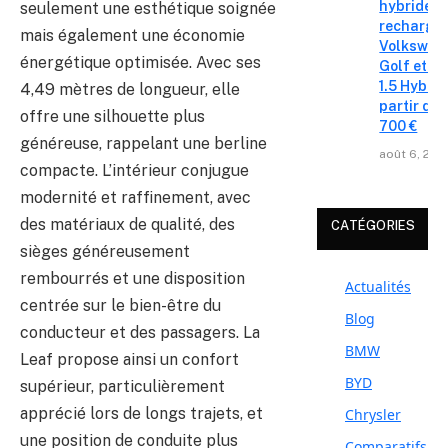
hybrides 
seulement une esthétique soignée
recharge
mais également une économie
Volkswag
énergétique optimisée. Avec ses
Golf et T
1.5 Hybrid 
4,49 mètres de longueur, elle
partir de 
offre une silhouette plus
700 €
généreuse, rappelant une berline
août 6, 202
compacte. L’intérieur conjugue
modernité et raffinement, avec
des matériaux de qualité, des
CATÉGORIES
sièges généreusement
rembourrés et une disposition
Actualités
centrée sur le bien-être du
Blog
conducteur et des passagers. La
BMW
Leaf propose ainsi un confort
BYD
supérieur, particulièrement
apprécié lors de longs trajets, et
Chrysler
une position de conduite plus
Comparatifs