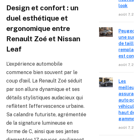
look
Design et confort : un
août 7, 202
duel esthétique et
ergonomique entre
Peugeot 4
une surpr
Renault Zoé et Nissan
de taille,
Leaf
remplace
est confir
L’expérience automobile
août 7, 202
commence bien souvent par le
coup d’œil. La Renault Zoé séduit
Les
meilleure
par son allure dynamique et ses
assuranc
détails stylistiques audacieux qui
auto pour
reflètent l’effervescence urbaine.
véhicules
haut de
Sa calandre futuriste, agrémentée
gamme
de la signature lumineuse en
août 7, 202
forme de C, ainsi que ses jantes
diamantées 17 pouces, soulignent