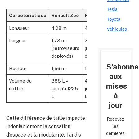
Tesla
Caractéristique
Renault Zoé
Nissan Leaf
Toyota
Longueur
4,08 m
4,49 m
Véhicules
Largeur
1,78 m
2,03 m
(rétroviseurs
(rétroviseurs
déployés)
déployés)
S'abonne
Hauteur
1,56 m
1,54 m
aux
Volume du
388 L –
435 L –
mises
coffre
jusqu’à 1225
jusqu’à 1176
à
L
L
jour
Cette différence de taille impacte
Recevez
indéniablement la sensation
les
dernières
d’espace et la modularité. Tandis