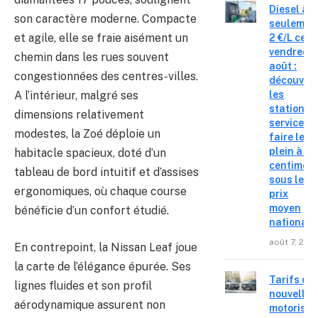
Diesel à
son caractère moderne. Compacte
seulemen
et agile, elle se fraie aisément un
2 €/L ce
vendredi 
chemin dans les rues souvent
août :
congestionnées des centres-villes.
découvre
les
A l’intérieur, malgré ses
stations-
dimensions relativement
service o
modestes, la Zoé déploie un
faire le
plein à 19
habitacle spacieux, doté d’un
centimes
tableau de bord intuitif et d’assises
sous le
ergonomiques, où chaque course
prix
moyen
bénéficie d’un confort étudié.
national
août 7, 202
En contrepoint, la Nissan Leaf joue
la carte de l’élégance épurée. Ses
Tarifs de
lignes fluides et son profil
nouvelles
aérodynamique assurent non
motorisat