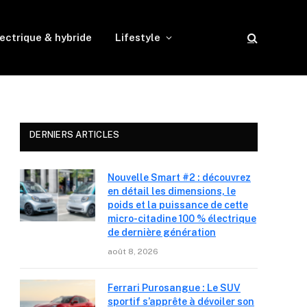
ectrique & hybride
Lifestyle
DERNIERS ARTICLES
Nouvelle Smart #2 : découvrez
en détail les dimensions, le
poids et la puissance de cette
micro-citadine 100 % électrique
de dernière génération
août 8, 2026
Ferrari Purosangue : Le SUV
sportif s’apprête à dévoiler son