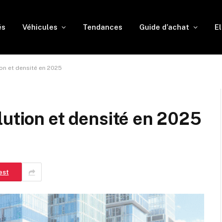
és
Véhicules
Tendances
Guide d’achat
El
on et densité en 2025
lution et densité en 2025
est