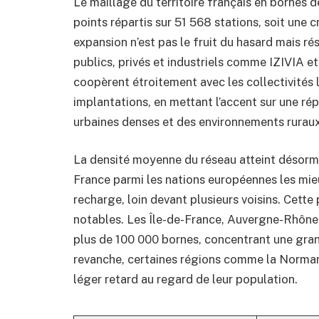
Le maillage du territoire français en bornes 
points répartis sur 51 568 stations, soit une 
expansion n’est pas le fruit du hasard mais ré
publics, privés et industriels comme IZIVIA e
coopèrent étroitement avec les collectivités 
implantations, en mettant l’accent sur une ré
urbaines denses et des environnements rurau
La densité moyenne du réseau atteint désorma
France parmi les nations européennes les mie
recharge, loin devant plusieurs voisins. Cett
notables. Les Île-de-France, Auvergne-Rhône
plus de 100 000 bornes, concentrant une grand
revanche, certaines régions comme la Norman
léger retard au regard de leur population.