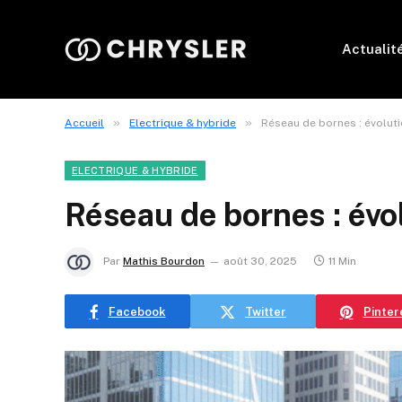
Actualit
»
»
Accueil
Electrique & hybride
Réseau de bornes : évoluti
ELECTRIQUE & HYBRIDE
Réseau de bornes : évo
Par
Mathis Bourdon
août 30, 2025
11 Min
Facebook
Twitter
Pinter