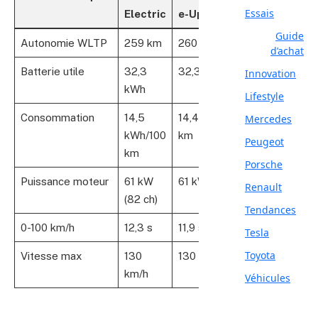
Essais
Electric
e-Up!
Guide
Autonomie WLTP
259 km
260 km
d’achat
Batterie utile
32,3
32,3 kWh
Innovation
kWh
Lifestyle
Consommation
14,5
14,4 kWh/100
Mercedes
kWh/100
km
Peugeot
km
Porsche
Puissance moteur
61 kW
61 kW (82 ch)
Renault
(82 ch)
Tendances
0-100 km/h
12,3 s
11,9 s
Tesla
Toyota
Vitesse max
130
130 km/h
km/h
Véhicules