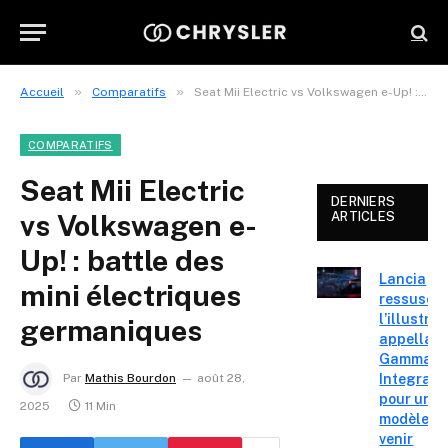
»
»
Accueil
Comparatifs
Seat Mii Electric vs Volkswagen e-Up! : battle des mini électriques germaniques
COMPARATIFS
Seat Mii Electric
DERNIERS
vs Volkswagen e-
ARTICLES
Up! : battle des
Lancia
mini électriques
ressuscit
l’illustre
germaniques
appellati
Gamma H
Integrale
Par
Mathis Bourdon
août 28,
pour un
2025
11 Min
modèle à
venir