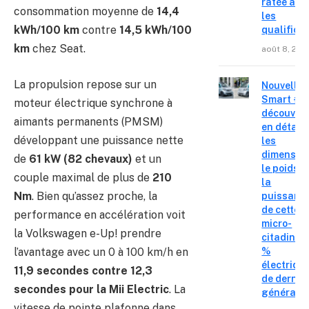
ratée apr
consommation moyenne de
14,4
les
kWh/100 km
contre
14,5 kWh/100
qualifica
km
chez Seat.
août 8, 202
La propulsion repose sur un
Nouvelle
Smart #2 
moteur électrique synchrone à
découvre
aimants permanents (PMSM)
en détail
développant une puissance nette
les
dimension
de
61 kW (82 chevaux)
et un
le poids e
couple maximal de plus de
210
la
Nm
. Bien qu’assez proche, la
puissanc
de cette
performance en accélération voit
micro-
la Volkswagen e-Up! prendre
citadine 
l’avantage avec un 0 à 100 km/h en
%
électriqu
11,9 secondes contre 12,3
de derniè
secondes pour la Mii Electric
. La
générati
vitesse de pointe plafonne dans