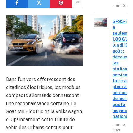
août 10, 20
SP95-E10
à
seulemen
1,83 €/L c
lundi 10
août :
découvre
les
stations-
service o
Dans l’univers effervescent des
faire votr
plein à 14
citadines électriques, les modèles
centimes
compacts allemands connaissent
de moins
une reconnaissance certaine. Le
que la
moyenne
Seat Mii Electric et la Volkswagen
nationale
e-Up! incarnent cette trinité de
août 10,
véhicules urbains conçus pour
2026