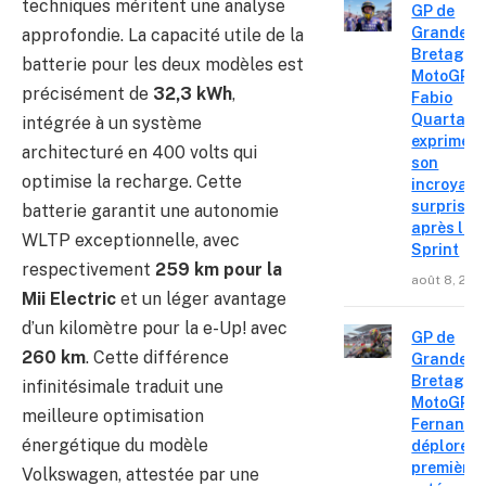
techniques méritent une analyse
GP de
Grande-
approfondie. La capacité utile de la
Bretagne
batterie pour les deux modèles est
MotoGP :
précisément de
32,3 kWh
,
Fabio
Quartara
intégrée à un système
exprime
architecturé en 400 volts qui
son
optimise la recharge. Cette
incroyabl
surprise
batterie garantit une autonomie
après le
WLTP exceptionnelle, avec
Sprint
respectivement
259 km pour la
août 8, 202
Mii Electric
et un léger avantage
d’un kilomètre pour la e-Up! avec
GP de
260 km
. Cette différence
Grande-
Bretagne
infinitésimale traduit une
MotoGP : 
meilleure optimisation
Fernande
énergétique du modèle
déplore u
première 
Volkswagen, attestée par une