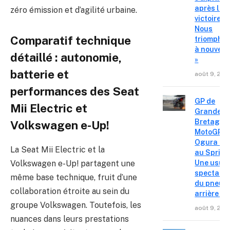
après la
zéro émission et d’agilité urbaine.
victoire «
Nous
Comparatif technique
triompho
à nouvea
détaillé : autonomie,
»
batterie et
août 9, 202
performances des Seat
GP de
Mii Electric et
Grande-
Bretagne
Volkswagen e-Up!
MotoGP – 
Ogura réa
La Seat Mii Electric et la
au Sprint 
Une usur
Volkswagen e-Up! partagent une
spectacul
même base technique, fruit d’une
du pneu
collaboration étroite au sein du
arrière »
groupe Volkswagen. Toutefois, les
août 9, 202
nuances dans leurs prestations