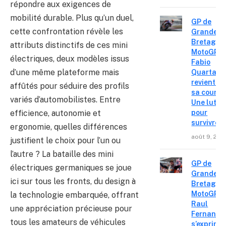
répondre aux exigences de
mobilité durable. Plus qu’un duel,
GP de
cette confrontation révèle les
Grande-
Bretagne
attributs distinctifs de ces mini
MotoGP :
électriques, deux modèles issus
Fabio
d’une même plateforme mais
Quartara
revient su
affûtés pour séduire des profils
sa course
variés d’automobilistes. Entre
Une lutte
efficience, autonomie et
pour
survivre »
ergonomie, quelles différences
août 9, 202
justifient le choix pour l’un ou
l’autre ? La bataille des mini
GP de
électriques germaniques se joue
Grande-
ici sur tous les fronts, du design à
Bretagne
MotoGP :
la technologie embarquée, offrant
Raul
une appréciation précieuse pour
Fernande
tous les amateurs de véhicules
s’exprime