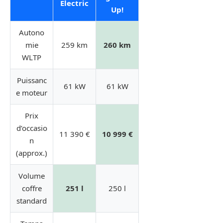
Electric
Up!
Autono
mie
259 km
260 km
WLTP
Puissanc
61 kW
61 kW
e moteur
Prix
d’occasio
11 390 €
10 999 €
n
(approx.)
Volume
coffre
251 l
250 l
standard