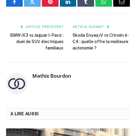
Facebook
Twitter
Pinterest
LinkedIn
Tumblr
WhatsApp
E-
mail
ARTICLE PRÉCÉDENT
ARTICLE SUIVANT
BMW iX3 vs Jaguar I-Pace :
Skoda Enyaq iV vs Citroën ë-
duel de SUV électriques
C4 : quelle offre la meilleure
familiaux
autonomie ?
Mathis Bourdon
A LIRE AUSSI