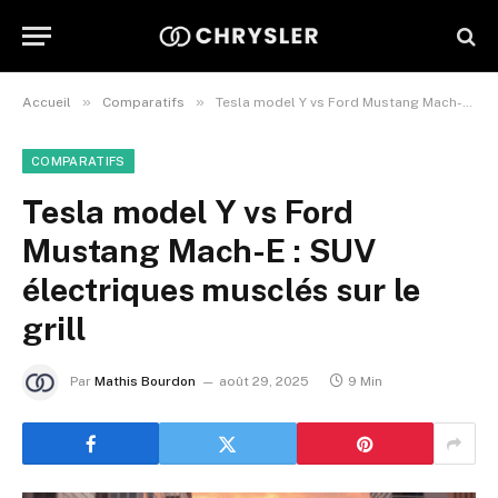
»
»
Accueil
Comparatifs
Tesla model Y vs Ford Mustang Mach-E : SUV électriques musclés sur le grill
COMPARATIFS
Tesla model Y vs Ford
Mustang Mach-E : SUV
électriques musclés sur le
grill
Par
Mathis Bourdon
août 29, 2025
9 Min