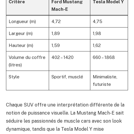
Critère
Ford Mustang
Tesla Model Y
Mach-E
Longueur (m)
4,72
4,75
Largeur (m)
1,89
1,98
Hauteur (m)
1,59
1,62
Volume du coffre
402 – 1420
660 – 1868
(litres)
Style
Sportif, musclé
Minimaliste,
futuriste
Chaque SUV offre une interprétation différente de la
notion de puissance visuelle. La Mustang Mach-E sait
séduire les passionnés de muscle cars avec son look
dynamique, tandis que la Tesla Model Y mise