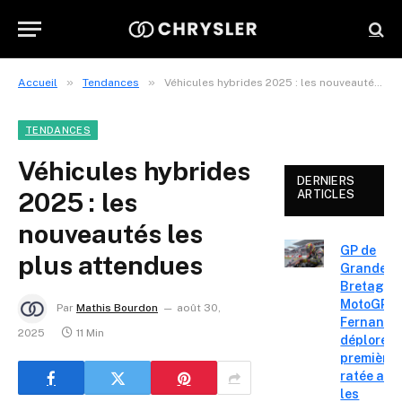
»
»
Accueil
Tendances
Véhicules hybrides 2025 : les nouveautés les plus attendues
TENDANCES
Véhicules hybrides
DERNIERS
2025 : les
ARTICLES
nouveautés les
GP de
plus attendues
Grande-
Bretagne
MotoGP : 
Par
Mathis Bourdon
août 30,
Fernande
2025
11 Min
déplore u
première 
ratée apr
les