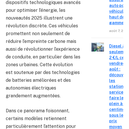
dispositifs technologiques avancés
auto pour
pour optimiser l’énergie, les
véhicules
haut de
nouveautés 2025 illustrent une
gamme
révolution discrète. Ces véhicules
août 7, 202
promettent non seulement de
réduire l’empreinte carbone mais
Diesel à
aussi de révolutionner l’expérience
seulemen
de conduite, en particulier dans les
2 €/L ce
vendredi 
zones urbaines. Cette évolution
août :
est soutenue par des technologies
découvre
de batteries améliorées et des
les
stations-
autonomies électriques
service o
grandement augmentées.
faire le
plein à 19
centimes
Dans ce panorama foisonnant,
sous le
certains modèles retiennent
prix
particulièrement l’attention pour
moyen