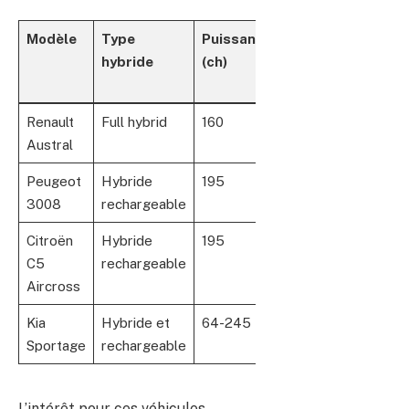
Modèle
Type
Puissance
Autonomie
Poin
hybride
(ch)
électrique
(km)
Renault
Full hybrid
160
Non
Conf
Austral
précisé
espa
Peugeot
Hybride
195
80+
Desi
3008
rechargeable
tech
Citroën
Hybride
195
80+
Susp
C5
rechargeable
inno
Aircross
Kia
Hybride et
64-245
64-78
Poly
Sportage
rechargeable
L’intérêt pour ces véhicules