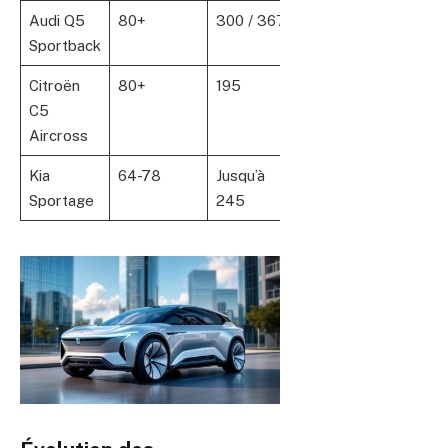
Audi Q5
80+
300 / 367
Luxe et
Sportback
performances
Citroën
80+
195
Confort de
C5
conduite
Aircross
exceptionnel
Kia
64-78
Jusqu’à
Polyvalence
Sportage
245
et efficience