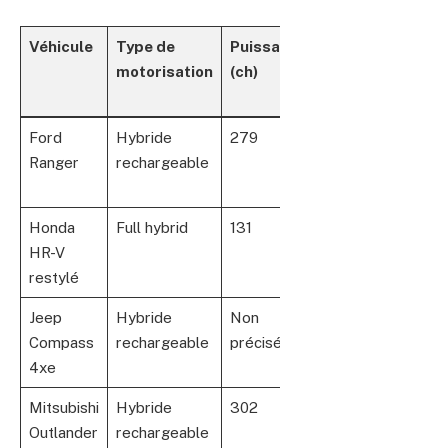
Véhicule
Type de
Puissance
Autonomie
Av
motorisation
(ch)
électrique
clé
(km)
Ford
Hybride
279
45
Pol
Ranger
rechargeable
pic
éco
Honda
Full hybrid
131
Non
Com
HR-V
précisé
et
restylé
éco
Jeep
Hybride
Non
Solide
Tou
Compass
rechargeable
précisé
et
4xe
pol
Mitsubishi
Hybride
302
86
Pui
Outlander
rechargeable
et