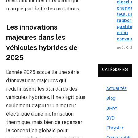
environnemental et économique
diesel qui
change
marqué par de fortes mutations.
tout, un
rapport
Les innovations
qualité-p
enfin
majeures dans les
convainc
véhicules hybrides de
août 6, 202
2025
CATÉGORIES
L’année 2025 accueille une série
d’innovations majeures qui
Actualités
redéfinissent les standards des
véhicules hybrides. Il ne s’agit plus
Blog
seulement d’ajouter un moteur
BMW
électrique à une motorisation
BYD
thermique, mais bien de repenser
Chrysler
la conception globale pour
Comparatifs