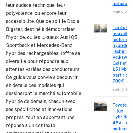
national
leur audace technique, leur
août 7, 202
polyvalence, ou encore leur
accessibilité. Que ce soit le Dacia
Tarifs de
Bigster, destiné à démocratiser
nouvelles
l’hybride, ou les luxueux Audi Q5
motorisat
Sportback et Mercedes-Benz
hybrides 
recharge
hybrides rechargeables, l’offre se
Volkswag
diversifie pour répondre aux
Golf et T
attentes variées des conducteurs.
1.5 Hybrid 
partir de 
Ce guide vous convie à découvrir
700 €
en détails ces modèles qui
août 6, 202
dessineront le marché automobile
hybride de demain, chacun avec
Toyota
ses spécificités et innovations
Hilux
propres, tout en apportant une
Hybride
48V : le
réponse à un contexte
moteur