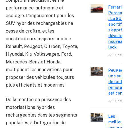
compromis séduisant entre
Ferrari
performance, autonomie et
Purosang
écologie. L’engouement pour les
: Le SUV
SUV hybrides rechargeables ne
sportif
s’apprête
cesse de croître, et les
dévoiler 
constructeurs majeurs comme
nouveau
Renault, Peugeot, Citroën, Toyota,
look
Hyundai, Kia, Volkswagen, Ford,
août 7, 202
Mercedes-Benz et Honda
multiplient les innovations pour
Peugeot 4
une surpr
proposer des véhicules toujours
de taille,
plus efficients et modernes.
remplace
est confir
De la montée en puissance des
août 7, 202
motorisations hybrides
rechargeables dans les segments
Les
meilleure
populaires, à l’intégration de
assuranc