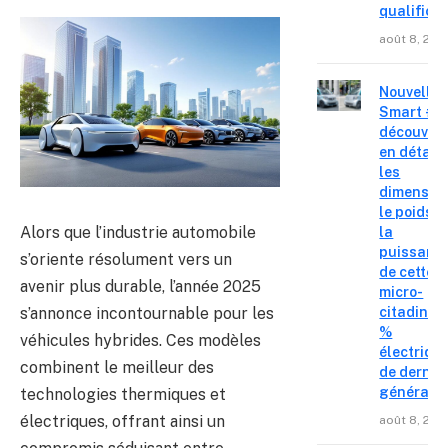
qualifica
août 8, 202
Nouvelle
Smart #2 
découvre
en détail
les
dimension
le poids e
Alors que l’industrie automobile
la
puissanc
s’oriente résolument vers un
de cette
avenir plus durable, l’année 2025
micro-
s’annonce incontournable pour les
citadine 
%
véhicules hybrides. Ces modèles
électriqu
combinent le meilleur des
de derniè
générati
technologies thermiques et
électriques, offrant ainsi un
août 8, 202