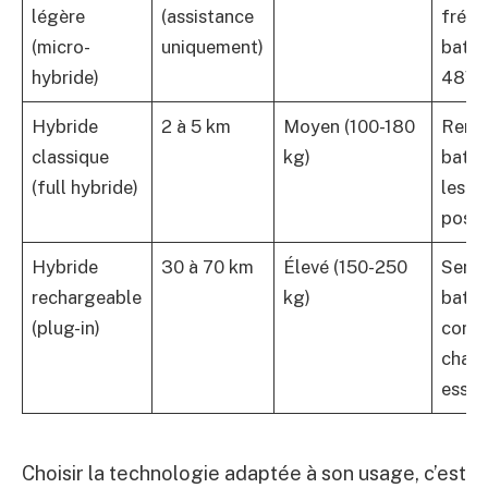
légère
(assistance
fréqu
(micro-
uniquement)
batte
hybride)
48V
Hybride
2 à 5 km
Moyen (100-180
Remp
classique
kg)
batte
(full hybride)
les 8
possi
Hybride
30 à 70 km
Élevé (150-250
Sensi
rechargeable
kg)
batter
(plug-in)
contr
char
essen
Choisir la technologie adaptée à son usage, c’est