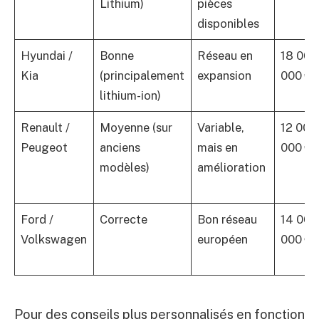
Lithium)
pièces
disponibles
Hyundai /
Bonne
Réseau en
18 000
Kia
(principalement
expansion
000 €
lithium-ion)
Renault /
Moyenne (sur
Variable,
12 000
Peugeot
anciens
mais en
000 €
modèles)
amélioration
Ford /
Correcte
Bon réseau
14 000
Volkswagen
européen
000 €
Pour des conseils plus personnalisés en fonction