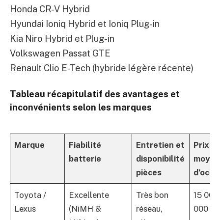
Honda CR-V Hybrid
Hyundai Ioniq Hybrid et Ioniq Plug-in
Kia Niro Hybrid et Plug-in
Volkswagen Passat GTE
Renault Clio E-Tech (hybride légère récente)
Tableau récapitulatif des avantages et
inconvénients selon les marques
Marque
Fiabilité
Entretien et
Prix
batterie
disponibilité
moyen
pièces
d’occa
Toyota /
Excellente
Très bon
15 000
Lexus
(NiMH &
réseau,
000 €