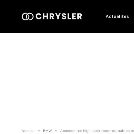
Actualités
»
»
Accueil
BMW
Accessoires high-tech incontournables 