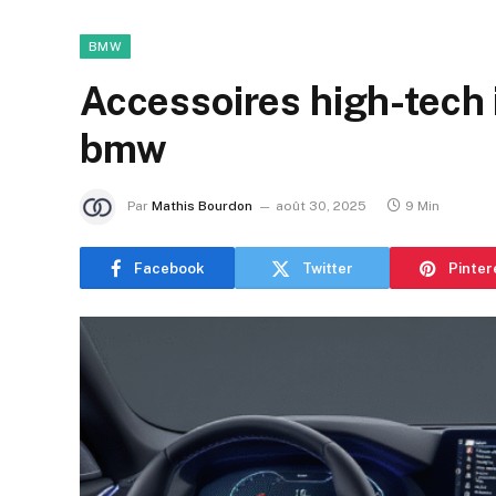
BMW
Accessoires high-tech
bmw
Par
Mathis Bourdon
août 30, 2025
9 Min
Facebook
Twitter
Pinter