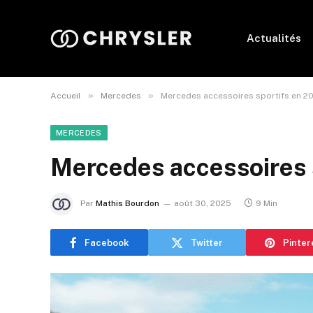
Actualités
»
»
Accueil
Mercedes
Mercedes accessoires sportifs en 2
MERCEDES
Mercedes accessoires 
Par
Mathis Bourdon
août 30, 2025
9 Min
Facebook
Twitter
Pinter