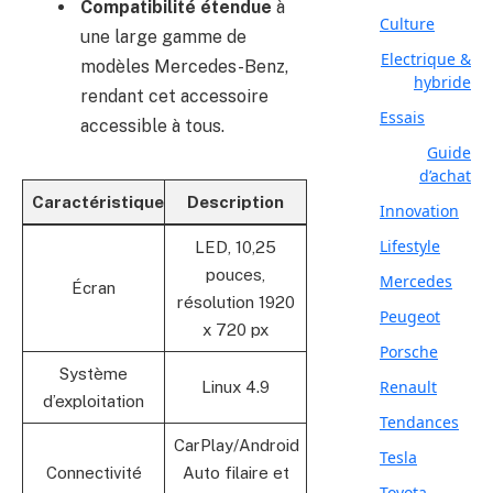
Compatibilité étendue
à
Culture
une large gamme de
Electrique &
modèles Mercedes-Benz,
hybride
rendant cet accessoire
Essais
accessible à tous.
Guide
d’achat
Caractéristique
Description
Innovation
Lifestyle
LED, 10,25
pouces,
Mercedes
Écran
résolution 1920
Peugeot
x 720 px
Porsche
Système
Renault
Linux 4.9
d’exploitation
Tendances
CarPlay/Android
Tesla
Connectivité
Auto filaire et
Toyota