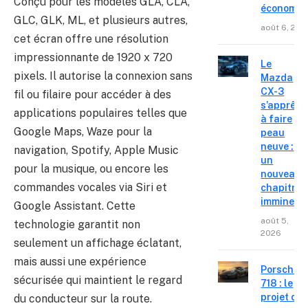
Conçu pour les modèles GLA, CLA,
économiq
GLC, GLK, ML, et plusieurs autres,
août 6, 202
cet écran offre une résolution
impressionnante de 1920 x 720
Le
pixels. Il autorise la connexion sans
Mazda
CX-3
fil ou filaire pour accéder à des
s’apprête
applications populaires telles que
à faire
Google Maps, Waze pour la
peau
neuve :
navigation, Spotify, Apple Music
un
pour la musique, ou encore les
nouveau
commandes vocales via Siri et
chapitre
imminent
Google Assistant. Cette
août 5,
technologie garantit non
2026
seulement un affichage éclatant,
mais aussi une expérience
Porsche
sécurisée qui maintient le regard
718 : le
projet de
du conducteur sur la route.