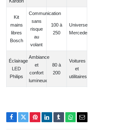
Kardon
Communication
Kit
sans
mains
100 à
Universel
risque
libres
250
Mercedes
au
Bosch
volant
Ambiance
Éclairage
Voitures
et
80 à
LED
et
confort
200
Philips
utilitaires
lumineux
Chargeur
Tous
Recharge
50 à
sans fil
modèles
rapide
150
Samsung/Apple
équipés
Support
Facebook
Twitter
Pinterest
LinkedIn
Tumblr
WhatsApp
E-
Sécurisation
70 à
Toutes
téléphone
mail
smartphone
120
classes
Bosch