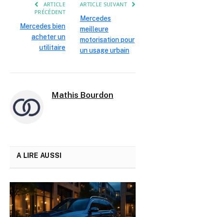
ARTICLE
ARTICLE SUIVANT
PRÉCÉDENT
Voitures
Mercedes
Système
Mercedes bien
Audio
400 à
et
meilleure
audio
acheter un
modulaire
800
véhicules
motorisation pour
Pioneer
utilitaire
un usage urbain
utilitaires
Modules
Tous
caméra
Sécurité
Variable
modèles
Mathis Bourdon
et
active
connectés
capteurs
LED et
Personnalisation
accessoires
Large
et
Variable
multifonctions
gamme
A LIRE AUSSI
confort
Philips