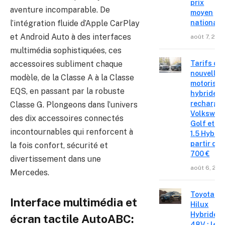
prix
aventure incomparable. De
moyen
l’intégration fluide d’Apple CarPlay
national
et Android Auto à des interfaces
août 7, 202
multimédia sophistiquées, ces
accessoires subliment chaque
Tarifs de
nouvelles
modèle, de la Classe A à la Classe
motorisat
EQS, en passant par la robuste
hybrides 
recharge
Classe G. Plongeons dans l’univers
Volkswag
des dix accessoires connectés
Golf et T
incontournables qui renforcent à
1.5 Hybrid 
partir de 
la fois confort, sécurité et
700 €
divertissement dans une
août 6, 202
Mercedes.
Toyota
Interface multimédia et
Hilux
Hybride
écran tactile AutoABC:
48V : le