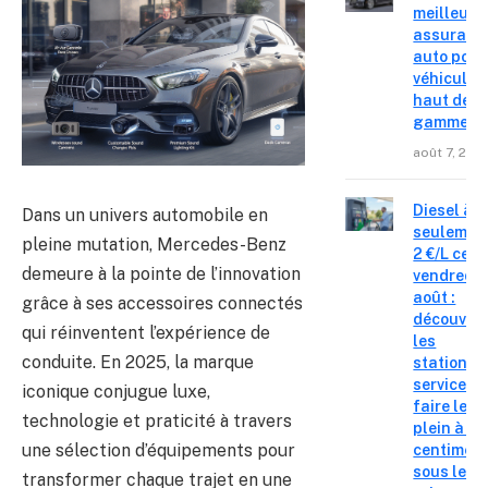
meilleure
assuranc
auto pour
véhicules
haut de
gamme
août 7, 202
Diesel à
Dans un univers automobile en
seulemen
pleine mutation, Mercedes-Benz
2 €/L ce
demeure à la pointe de l’innovation
vendredi 
août :
grâce à ses accessoires connectés
découvre
qui réinventent l’expérience de
les
conduite. En 2025, la marque
stations-
service o
iconique conjugue luxe,
faire le
technologie et praticité à travers
plein à 19
une sélection d’équipements pour
centimes
sous le
transformer chaque trajet en une