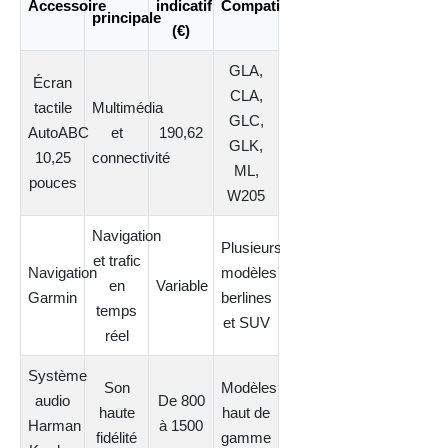
Accessoire
indicatif
Compatibilité
principale
(€)
GLA,
Écran
CLA,
tactile
Multimédia
GLC,
AutoABC
et
190,62
GLK,
10,25
connectivité
ML,
pouces
W205
Navigation
Plusieurs
et trafic
Navigation
modèles
en
Variable
Garmin
berlines
temps
et SUV
réel
Système
Son
Modèles
audio
De 800
haute
haut de
Harman
à 1500
fidélité
gamme