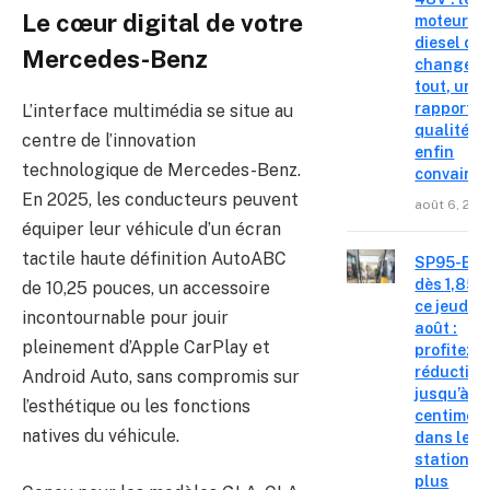
Le cœur digital de votre
moteur
diesel qui
Mercedes-Benz
change
tout, un
rapport
L’interface multimédia se situe au
qualité-p
centre de l’innovation
enfin
technologique de Mercedes-Benz.
convainc
En 2025, les conducteurs peuvent
août 6, 202
équiper leur véhicule d’un écran
tactile haute définition AutoABC
SP95-E10
dès 1,85 €
de 10,25 pouces, un accessoire
ce jeudi 6
incontournable pour jouir
août :
pleinement d’Apple CarPlay et
profitez d
réduction
Android Auto, sans compromis sur
jusqu’à 15
l’esthétique ou les fonctions
centimes
natives du véhicule.
dans les
stations l
plus