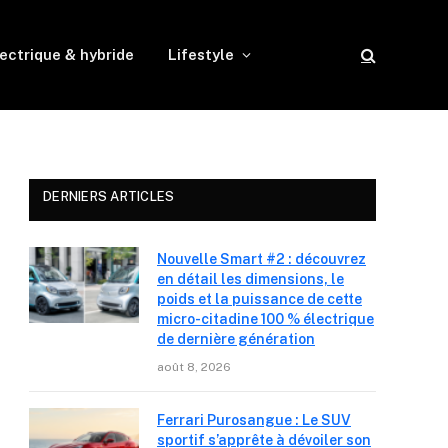
ectrique & hybride
Lifestyle
DERNIERS ARTICLES
Nouvelle Smart #2 : découvrez
en détail les dimensions, le
poids et la puissance de cette
micro-citadine 100 % électrique
de dernière génération
août 8, 2026
Ferrari Purosangue : Le SUV
sportif s’apprête à dévoiler son