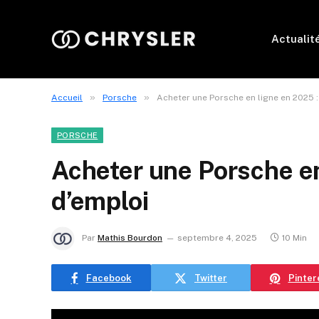
Actualit
»
»
Accueil
Porsche
Acheter une Porsche en ligne en 2025 
PORSCHE
Acheter une Porsche e
d’emploi
Par
Mathis Bourdon
septembre 4, 2025
10 Min
Facebook
Twitter
Pinter