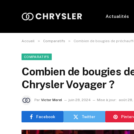
Actualités
»
»
Accueil
Comparatifs
Combien de bougies de préchauffa
COMPARATIFS
Combien de bougies de
Chrysler Voyager ?
Par
Victor Morel
juin 28, 2024
Mise à jour:
août 28,
Facebook
Twitter
Pinter