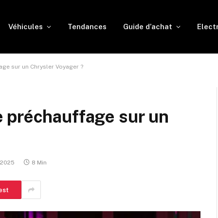
Véhicules
Tendances
Guide d’achat
Elect
ge sur un Chrysler Voyager ?
 préchauffage sur un
 2025
8 Min
est