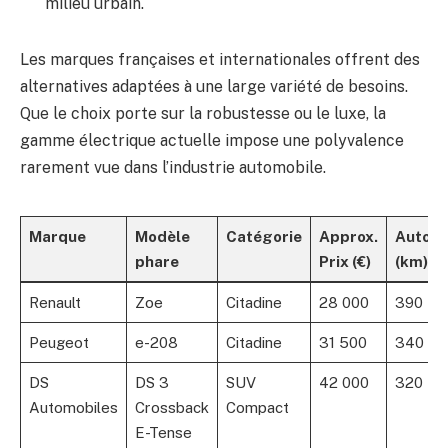
milieu urbain.
Les marques françaises et internationales offrent des
alternatives adaptées à une large variété de besoins.
Que le choix porte sur la robustesse ou le luxe, la
gamme électrique actuelle impose une polyvalence
rarement vue dans l’industrie automobile.
Marque
Modèle
Catégorie
Approx.
Auton
phare
Prix (€)
(km)
Renault
Zoe
Citadine
28 000
390
Peugeot
e-208
Citadine
31 500
340
DS
DS 3
SUV
42 000
320
Automobiles
Crossback
Compact
E-Tense