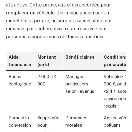
attractive. Cette prime, autrefois accordée pour
remplacer un véhicule thermique ancien par un
modèle plus propre, ne sera plus accessible aux
ménages particuliers mais reste réservée aux
personnes morales sous certaines conditions.
Aide
Montant
Bénéficiaires
Conditions
financière
(en €)
principales
Bonus
2 000 à 4
Ménages
Véhicule <47
écologique
000
particuliers
000 €, poids
selon revenus
<2,4 t, score
environnemen
requis
Prime à la
Supprimée
Personnes
Ancien véhicu
conversion
pour
morales
polluant