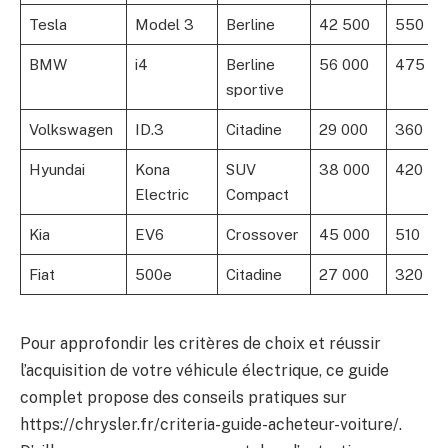
Tesla
Model 3
Berline
42 500
550
BMW
i4
Berline
56 000
475
sportive
Volkswagen
ID.3
Citadine
29 000
360
Hyundai
Kona
SUV
38 000
420
Electric
Compact
Kia
EV6
Crossover
45 000
510
Fiat
500e
Citadine
27 000
320
Pour approfondir les critères de choix et réussir
l’acquisition de votre véhicule électrique, ce guide
complet propose des conseils pratiques sur
https://chrysler.fr/criteria-guide-acheteur-voiture/.