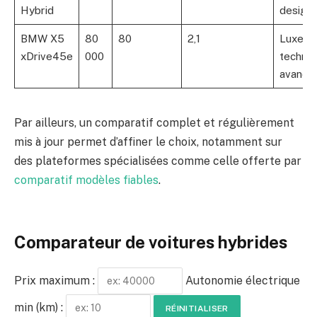
Hybrid
design
BMW X5
80
80
2,1
Luxe,
xDrive45e
000
technol
avancé
Par ailleurs, un comparatif complet et régulièrement
mis à jour permet d’affiner le choix, notamment sur
des plateformes spécialisées comme celle offerte par
comparatif modèles fiables
.
Comparateur de voitures hybrides
Prix maximum :
Autonomie électrique
min (km) :
RÉINITIALISER