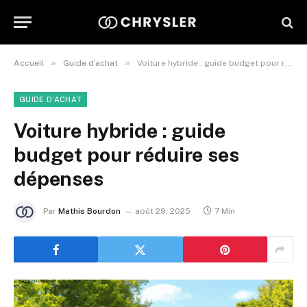
»
»
Accueil
Guide d’achat
Voiture hybride : guide budget pour réduire ses dépenses
GUIDE D’ACHAT
Voiture hybride : guide
budget pour réduire ses
dépenses
Par
Mathis Bourdon
août 29, 2025
7 Min