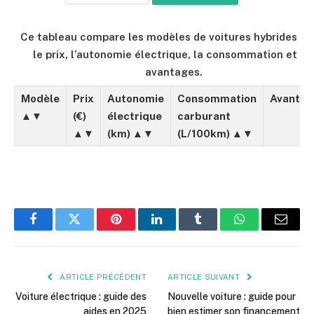
Ce tableau compare les modèles de voitures hybrides se
le prix, l’autonomie électrique, la consommation et le
avantages.
Modèle
Prix
Autonomie
Consommation
Avantag
▲▼
(€)
électrique
carburant
▲▼
(km) ▲▼
(L/100km) ▲▼
Facebook
Twitter
Pinterest
LinkedIn
Tumblr
WhatsApp
E-
mail
ARTICLE PRÉCÉDENT
ARTICLE SUIVANT
Voiture électrique : guide des
Nouvelle voiture : guide pour
aides en 2025
bien estimer son financement