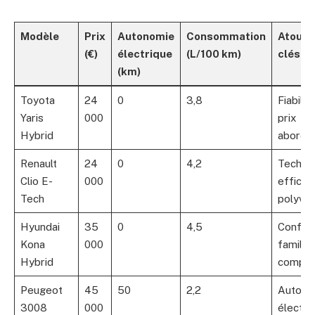
Modèle
Prix
Autonomie
Consommation
Atouts
(€)
électrique
(L/100 km)
clés
(km)
Toyota
24
0
3,8
Fiabilité
Yaris
000
prix
Hybrid
aborda
Renault
24
0
4,2
Techno
Clio E-
000
efficac
Tech
polyval
Hyundai
35
0
4,5
Confor
Kona
000
familial,
Hybrid
compéti
Peugeot
45
50
2,2
Autono
3008
000
électri