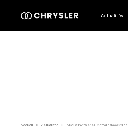
Actualités
»
»
Accueil
Actualités
Audi s’invite chez Mattel : découvr