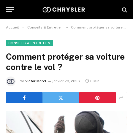
»
»
Accueil
Conseils & Entretien
Comment protéger sa voiture contre le vol ?
CONSEILS & ENTRETIEN
Comment protéger sa voiture
contre le vol ?
Par
Victor Morel
janvier 28, 2026
8 Min