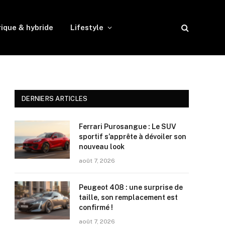
rique & hybride
Lifestyle
DERNIERS ARTICLES
Ferrari Purosangue : Le SUV
sportif s’apprête à dévoiler son
nouveau look
août 7, 2026
Peugeot 408 : une surprise de
taille, son remplacement est
confirmé !
août 7, 2026