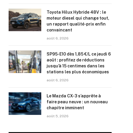
Toyota Hilux Hybride 48V : le
moteur diesel qui change tout,
un rapport qualité-prix enfin
convaincant
août 6, 2026
SP95-E10 dès 1,85 €/L ce jeudi 6
août : profitez de réductions
jusqu’à 15 centimes dans les
stations les plus économiques
août 6, 2026
Le Mazda CX-3 s’apprête à
faire peau neuve : un nouveau
chapitre imminent
août 5, 2026