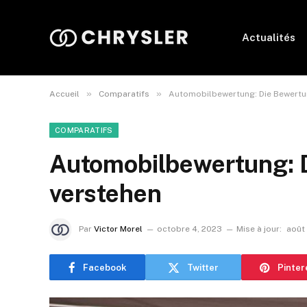
Actualités
»
»
Accueil
Comparatifs
Automobilbewertung: Die Bewertun
COMPARATIFS
Automobilbewertung: D
verstehen
Par
Victor Morel
octobre 4, 2023
Mise à jour:
août
Facebook
Twitter
Pinter