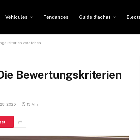
Véhicules
Tendances
Guide d’achat
Elect
gskriterien verstehen
ie Bewertungskriterien
 28, 2025
13 Min
est