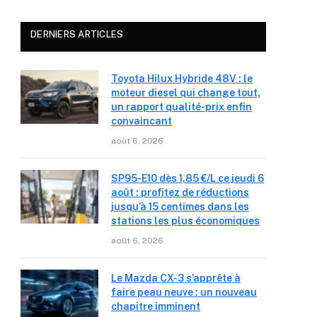
DERNIERS ARTICLES
Toyota Hilux Hybride 48V : le
moteur diesel qui change tout,
un rapport qualité-prix enfin
convaincant
août 6, 2026
SP95-E10 dès 1,85 €/L ce jeudi 6
août : profitez de réductions
jusqu’à 15 centimes dans les
stations les plus économiques
août 6, 2026
Le Mazda CX-3 s’apprête à
faire peau neuve : un nouveau
chapitre imminent