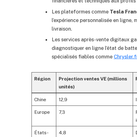
financières et techniques aux profils 
Les plateformes comme
Tesla Fra
l’expérience personnalisée en ligne, mi
livraison.
Les services après-vente digitaux ga
diagnostiquer en ligne l’état de bat
spécialisés fiables comme
Chrysler.f
Région
Projection ventes VE (millions
unités)
Chine
12,9
Europe
7,3
États-
4,8