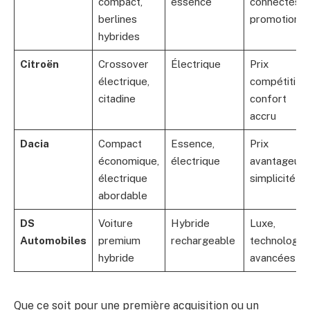
compact,
essence
connectés,
berlines
promotions
hybrides
Citroën
Crossover
Électrique
Prix
électrique,
compétitif,
citadine
confort
accru
Dacia
Compact
Essence,
Prix
économique,
électrique
avantageux,
électrique
simplicité
abordable
DS
Voiture
Hybride
Luxe,
Automobiles
premium
rechargeable
technologie
hybride
avancées
Que ce soit pour une première acquisition ou un