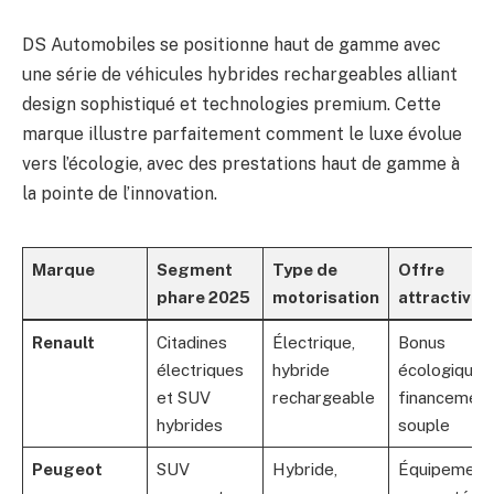
DS Automobiles se positionne haut de gamme avec
une série de véhicules hybrides rechargeables alliant
design sophistiqué et technologies premium. Cette
marque illustre parfaitement comment le luxe évolue
vers l’écologie, avec des prestations haut de gamme à
la pointe de l’innovation.
Marque
Segment
Type de
Offre
phare 2025
motorisation
attractive
Renault
Citadines
Électrique,
Bonus
électriques
hybride
écologique,
et SUV
rechargeable
financement
hybrides
souple
Peugeot
SUV
Hybride,
Équipement