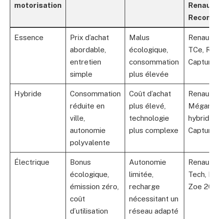
motorisation
Renault
Recomm
Essence
Prix d’achat
Malus
Renault C
abordable,
écologique,
TCe, Ren
entretien
consommation
Captur 
simple
plus élevée
Hybride
Consommation
Coût d’achat
Renault
réduite en
plus élevé,
Mégane 
ville,
technologie
hybride, 
autonomie
plus complexe
Captur h
polyvalente
Électrique
Bonus
Autonomie
Renault 
écologique,
limitée,
Tech, Re
émission zéro,
recharge
Zoe 202
coût
nécessitant un
d’utilisation
réseau adapté