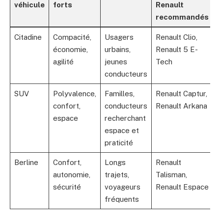
véhicule
forts
Renault
recommandés
Citadine
Compacité,
Usagers
Renault Clio,
économie,
urbains,
Renault 5 E-
agilité
jeunes
Tech
conducteurs
SUV
Polyvalence,
Familles,
Renault Captur,
confort,
conducteurs
Renault Arkana
espace
recherchant
espace et
praticité
Berline
Confort,
Longs
Renault
autonomie,
trajets,
Talisman,
sécurité
voyageurs
Renault Espace
fréquents