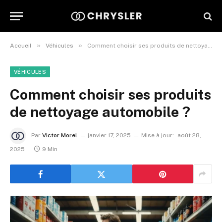
»
»
Accueil
Véhicules
Comment choisir ses produits de nettoyage automobile ?
VÉHICULES
Comment choisir ses produits
de nettoyage automobile ?
Par
Victor Morel
janvier 17, 2025
Mise à jour:
août 28,
2025
9 Min