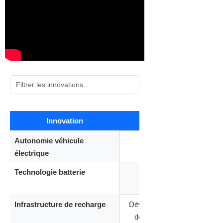
Innovation
Renault
Peu
Tableau
Autonomie véhicule
600 km
45
comparatif
électrique
des
Technologie batterie
E-axle
Lithi
innovations
sta
entre
Renault,
Infrastructure de recharge
Développement
Réseau
Peugeot,
dédiée poids