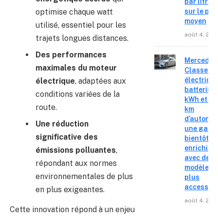
par litre
sur le pri
optimise chaque watt
moyen
utilisé, essentiel pour les
août 4, 202
trajets longues distances.
Des performances
Mercedes
maximales du moteur
Classe C
électrique
électrique
, adaptées aux
batterie 
conditions variées de la
kWh et 8
route.
km
d’autonom
Une réduction
une gam
significative des
bientôt
enrichie
émissions polluantes
,
avec des
répondant aux normes
modèles
environnementales de plus
plus
accessibl
en plus exigeantes.
août 4, 202
Cette innovation répond à un enjeu