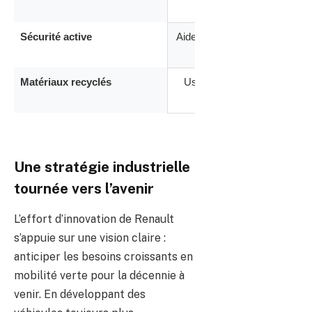
DS
lourds
Automobiles,
Tesla
Sécurité active
Aide à la conduite
Fre
et
complète
autom
Volkswagen
Matériaux recyclés
Usage intensif
Progr
pour
cons
les
trajets
longue
distance.
Une stratégie industrielle
tournée vers l’avenir
L’effort d’innovation de Renault
s’appuie sur une vision claire :
anticiper les besoins croissants en
mobilité verte pour la décennie à
venir. En développant des