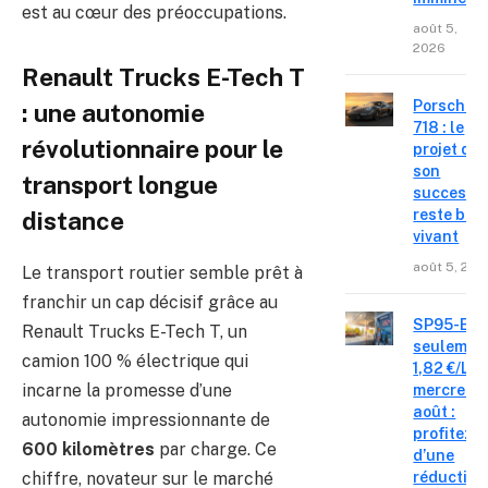
est au cœur des préoccupations.
août 5,
2026
Renault Trucks E-Tech T
Porsche
: une autonomie
718 : le
révolutionnaire pour le
projet de
son
transport longue
successe
reste bie
distance
vivant
août 5, 202
Le transport routier semble prêt à
franchir un cap décisif grâce au
SP95-E10
Renault Trucks E-Tech T, un
seulemen
camion 100 % électrique qui
1,82 €/L c
incarne la promesse d’une
mercredi 
août :
autonomie impressionnante de
profitez
600 kilomètres
par charge. Ce
d’une
réduction
chiffre, novateur sur le marché