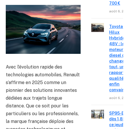
700 €
août 6, 202
Toyota
Hilux
Hybride
48V : le
moteur
diesel qui
change
Avec l’évolution rapide des
tout, un
rapport
technologies automobiles, Renault
qualité-p
s’affirme en 2025 comme un
enfin
pionnier des solutions innovantes
convainc
dédiées aux trajets longue
août 6, 202
distance. Que ce soit pour les
particuliers ou les professionnels,
SP95-E10
dès 1,85 €
la marque française déploie des
ce jeudi 6