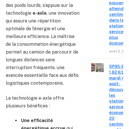
pouvant
des poids lourds, s’appuie sur la
atteindre 
technologie
e-axle
, une innovation
centimes
dans les
qui assure une répartition
stations-
optimale de l’énergie et une
service le
meilleure efficience. La maîtrise
plus
économiq
de la consommation énergétique
août 5, 202
permet au camion de parcourir de
longues distances sans
SP95-E10
interruption fréquente, une
1,82 €/L c
avancée essentielle face aux défis
mardi 4
logistiques contemporains.
août :
découvre
les
La technologie e-axle offre
stations-
plusieurs bénéfices :
service o
économis
20
Une efficacité
centimes
énergétique accrue
qui