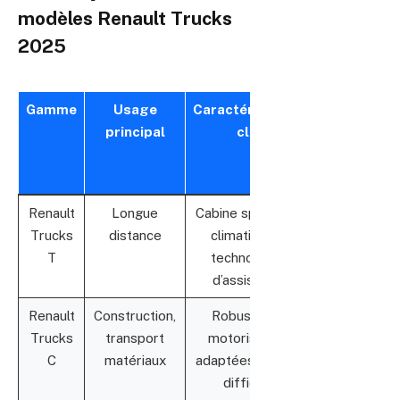
modèles Renault Trucks
2025
Gamme
Usage
Caractéristiques
Atouts
principal
clés
pour
longue
distance
Renault
Longue
Cabine spacieuse,
Confort
Trucks
distance
climatisation,
optimal,
T
technologies
sécurité
d’assistance
renforcée
Renault
Construction,
Robustesse,
Fiabilité
Trucks
transport
motorisations
en
C
matériaux
adaptées terrains
conditions
difficiles
extrêmes