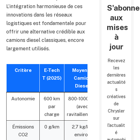
S'abonne
L’intégration harmonieuse de ces
innovations dans les réseaux
aux
logistiques est fondamentale pour
mises
offrir une alternative crédible aux
à
camions diesel classiques, encore
jour
largement utilisés.
Recevez
les
Critère
E-Tech
Moyenne
dernières
T (2025)
Camion
actualité
Diesel
s
créatives
Autonomie
600 km
800-1000 km
de
par
(avec
Chrysler
charge
ravitaillement)
sur
l'actualit
Émissions
0 g/km
2,7 kg/km
é
CO2
environ
automobi