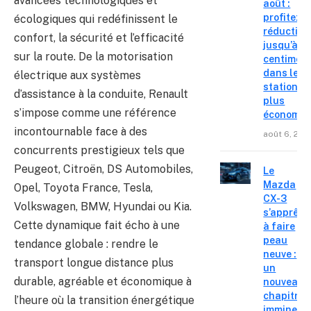
avancées technologiques et
août :
profitez d
écologiques qui redéfinissent le
réduction
confort, la sécurité et l’efficacité
jusqu’à 15
sur la route. De la motorisation
centimes
dans les
électrique aux systèmes
stations l
d’assistance à la conduite, Renault
plus
s’impose comme une référence
économiq
incontournable face à des
août 6, 202
concurrents prestigieux tels que
Peugeot, Citroën, DS Automobiles,
Le
Mazda
Opel, Toyota France, Tesla,
CX-3
Volkswagen, BMW, Hyundai ou Kia.
s’apprête
Cette dynamique fait écho à une
à faire
peau
tendance globale : rendre le
neuve :
transport longue distance plus
un
durable, agréable et économique à
nouveau
chapitre
l’heure où la transition énergétique
imminent