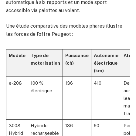
automatique à six rapports et un mode sport
accessible via palettes au volant.
Une étude comparative des modèles phares illustre
les forces de l’offre Peugeot :
Modèle
Type de
Puissance
Autonomie
Atou
motorisation
(ch)
électrique
(km)
e-208
100 %
136
410
Desig
électrique
audac
leader
marc
franç
3008
Hybride
136
60
Perf
Hybrid
rechargeable
polyv