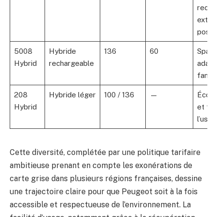
recha
exter
possi
5008
Hybride
136
60
Spaci
Hybrid
rechargeable
adapt
famil
208
Hybride léger
100 / 136
—
Écon
Hybrid
et fle
l’usag
Cette diversité, complétée par une politique tarifaire
ambitieuse prenant en compte les exonérations de
carte grise dans plusieurs régions françaises, dessine
une trajectoire claire pour que Peugeot soit à la fois
accessible et respectueuse de l’environnement. La