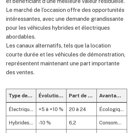
et bénéficiant d’une meilleure valeur résiduelle.
Le marché de l’occasion offre des opportunités
intéressantes, avec une demande grandissante
pour les véhicules hybrides et électriques
abordables.
Les canaux alternatifs, tels que la location
courte durée et les véhicules de démonstration,
représentent maintenant une part importante
des ventes.
Type de motorisation
Évolution des prix 2024-2025
Part de marché en 2025 (%)
Avantages/Inconvénients
Électrique (VE)
+5 à +10 %
20 à 24
Écologique, entrée facilitée par bonus, recharge lente encore un frein
Hybrides Rechargeables (PHEV)
-10 %
6,2
Consommation maîtrise, mais recul des ventes