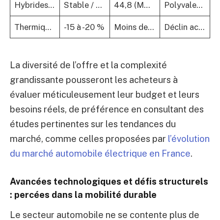
Hybrides non rechargeables (HEV & MHEV)
Stable / En hausse
44,8 (MHEV 22,6 + HEV 21,3)
Polyvalence, baisse des modèles essence classiques
Thermiques classiques (Essence, Diesel)
-15 à -20 %
Moins de 30
Déclin accentué, restrictions ZFE
La diversité de l’offre et la complexité
grandissante pousseront les acheteurs à
évaluer méticuleusement leur budget et leurs
besoins réels, de préférence en consultant des
études pertinentes sur les tendances du
marché, comme celles proposées par
l’évolution
du marché automobile électrique en France
.
Avancées technologiques et défis structurels
: percées dans la mobilité durable
Le secteur automobile ne se contente plus de