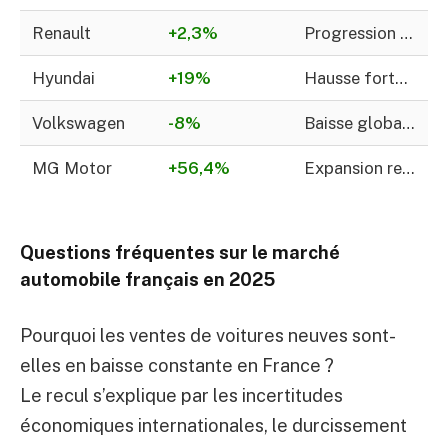
Renault
+2,3%
Progression portée par Renault ; repli de Dacia
Hyundai
+19%
Hausse forte; progrès significatif
Volkswagen
-8%
Baisse globale ; quelques exceptions
MG Motor
+56,4%
Expansion remarquable; marques chinoises en force
Questions fréquentes sur le marché
automobile français en 2025
Pourquoi les ventes de voitures neuves sont-
elles en baisse constante en France ?
Le recul s’explique par les incertitudes
économiques internationales, le durcissement