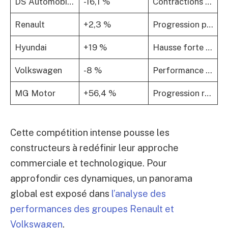
DS Automobiles
-16,1 %
Contractions fortes, signe de repositionnement nécessaire
Renault
+2,3 %
Progression portée par Renault, repli chez Dacia
Hyundai
+19 %
Hausse forte des immatriculations, notamment grâce à Hyundai
Volkswagen
-8 %
Performance globalement en baisse, Skoda et Cupra en hausse
MG Motor
+56,4 %
Progression remarquable des marques chinoises
Cette compétition intense pousse les
constructeurs à redéfinir leur approche
commerciale et technologique. Pour
approfondir ces dynamiques, un panorama
global est exposé dans
l’analyse des
performances des groupes Renault et
Volkswagen
.