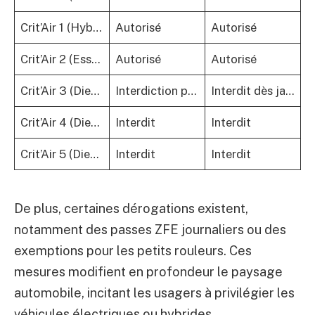
Crit’Air 1 (Hybride rechargeable, GNV)
Autorisé
Autorisé
Crit’Air 2 (Essence Euro 4)
Autorisé
Autorisé
Crit’Air 3 (Diesel avant 2011, Essence avant 2006)
Interdiction progressive en 2025, tolérance d’1 an
Interdit dès janvier 2025
Crit’Air 4 (Diesel avant 2006)
Interdit
Interdit
Crit’Air 5 (Diesel avant 1997) et non-classés
Interdit
Interdit
De plus, certaines dérogations existent,
notamment des passes ZFE journaliers ou des
exemptions pour les petits rouleurs. Ces
mesures modifient en profondeur le paysage
automobile, incitant les usagers à privilégier les
véhicules électriques ou hybrides