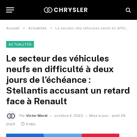
»
»
Accueil
Actualités
Le secteur des véhicules neufs en difficulté à deux jours de l’échéance : Stellantis accusant un retard face à Renault
ACTUALITÉS
Le secteur des véhicules
neufs en difficulté à deux
jours de l’échéance :
Stellantis accusant un retard
face à Renault
Par
Victor Morel
octobre 2, 2023
Mise à jour:
août 28,
2025
8 Min