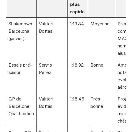
plus
rapide
Shakedown
Valtteri
1:19.84
Moyenne
Premie
Barcelona
Bottas
contact
(janvier)
MAC-2
nombr
ajuste
Essais pré-
Sergio
1:18.92
Bonne
Amélio
saison
Pérez
notabl
évolut
aérody
GP de
Valtteri
1:18.45
Très
Progrè
Barcelone
Bottas
bonne
évident
Qualification
mise a
châssi