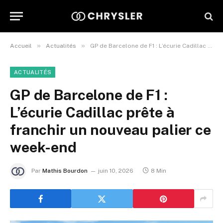
»
»
Accueil
Actualités
GP de Barcelone de F1 : L’écurie Cadillac prête à franchir un nouveau palier ce week-end
ACTUALITÉS
GP de Barcelone de F1 :
L’écurie Cadillac prête à
franchir un nouveau palier ce
week-end
Par
Mathis Bourdon
juin 10, 2026
8 Min