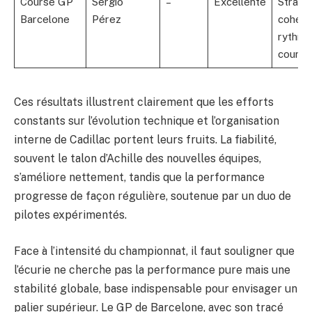
Course GP
Sergio
–
Excellente
Straté
Barcelone
Pérez
cohére
rythme
course
Ces résultats illustrent clairement que les efforts
constants sur l’évolution technique et l’organisation
interne de Cadillac portent leurs fruits. La fiabilité,
souvent le talon d’Achille des nouvelles équipes,
s’améliore nettement, tandis que la performance
progresse de façon régulière, soutenue par un duo de
pilotes expérimentés.
Face à l’intensité du championnat, il faut souligner que
l’écurie ne cherche pas la performance pure mais une
stabilité globale, base indispensable pour envisager un
palier supérieur. Le GP de Barcelone, avec son tracé