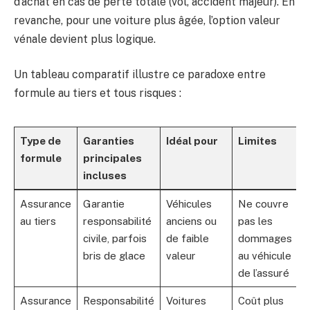
d’achat en cas de perte totale (vol, accident majeur). En
revanche, pour une voiture plus âgée, l’option valeur
vénale devient plus logique.
Un tableau comparatif illustre ce paradoxe entre
formule au tiers et tous risques :
Type de
Garanties
Idéal pour
Limites
formule
principales
incluses
Assurance
Garantie
Véhicules
Ne couvre
au tiers
responsabilité
anciens ou
pas les
civile, parfois
de faible
dommages
bris de glace
valeur
au véhicule
de l’assuré
Assurance
Responsabilité
Voitures
Coût plus