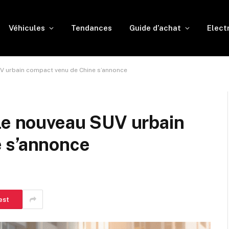
Véhicules
Tendances
Guide d’achat
Elect
UV urbain compact venu de Chine s’annonce
 le nouveau SUV urbain
 s’annonce
est