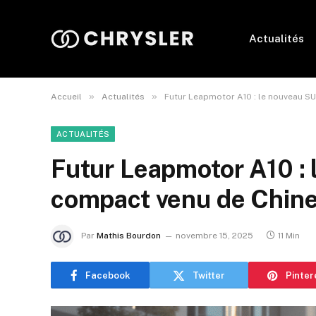
Actualités
»
»
Accueil
Actualités
Futur Leapmotor A10 : le nouveau S
ACTUALITÉS
Futur Leapmotor A10 :
compact venu de Chine
Par
Mathis Bourdon
novembre 15, 2025
11 Min
Facebook
Twitter
Pinter