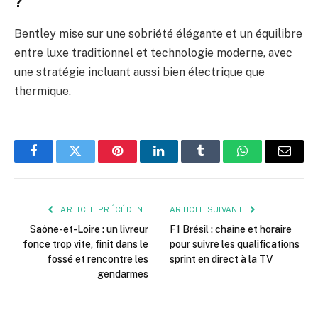
?
Bentley mise sur une sobriété élégante et un équilibre
entre luxe traditionnel et technologie moderne, avec
une stratégie incluant aussi bien électrique que
thermique.
Facebook
Twitter
Pinterest
LinkedIn
Tumblr
WhatsApp
E-
mail
ARTICLE PRÉCÉDENT
ARTICLE SUIVANT
Saône-et-Loire : un livreur
F1 Brésil : chaîne et horaire
fonce trop vite, finit dans le
pour suivre les qualifications
fossé et rencontre les
sprint en direct à la TV
gendarmes