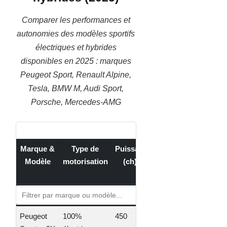
Comparer les performances et
autonomies des modèles sportifs
électriques et hybrides
disponibles en 2025 : marques
Peugeot Sport, Renault Alpine,
Tesla, BMW M, Audi Sport,
Porsche, Mercedes-AMG
Marque &
Type de
Puissance
Autonomie
Accélé
Modèle
motorisation
(ch) ↕
(km) ↕
0-100
(
Peugeot
100%
450
550
3.90