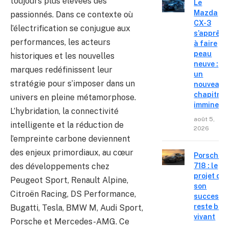
toujours plus élevées des
Le
Mazda
passionnés. Dans ce contexte où
CX-3
l’électrification se conjugue aux
s’apprête
performances, les acteurs
à faire
peau
historiques et les nouvelles
neuve :
marques redéfinissent leur
un
stratégie pour s’imposer dans un
nouveau
chapitre
univers en pleine métamorphose.
imminent
L’hybridation, la connectivité
août 5,
intelligente et la réduction de
2026
l’empreinte carbone deviennent
des enjeux primordiaux, au cœur
Porsche
des développements chez
718 : le
projet de
Peugeot Sport, Renault Alpine,
son
Citroën Racing, DS Performance,
successe
reste bie
Bugatti, Tesla, BMW M, Audi Sport,
vivant
Porsche et Mercedes-AMG. Ce