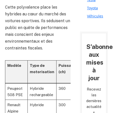
Cette polyvalence place les
Toyota
hybrides au cœur du marché des
Véhicules
voitures sportives. Ils séduisent un
public en quête de performances
mais conscient des enjeux
environnementaux et des
S'abonne
contraintes fiscales.
aux
mises
Modèle
Type de
Puissance
Autonomie
Ém
à
motorisation
(ch)
électrique
CO
jour
(km)
(g
Peugeot
Hybride
360
42
46
Recevez
508 PSE
rechargeable
les
dernières
Renault
Hybride
300
35
50
actualité
Alpine
s