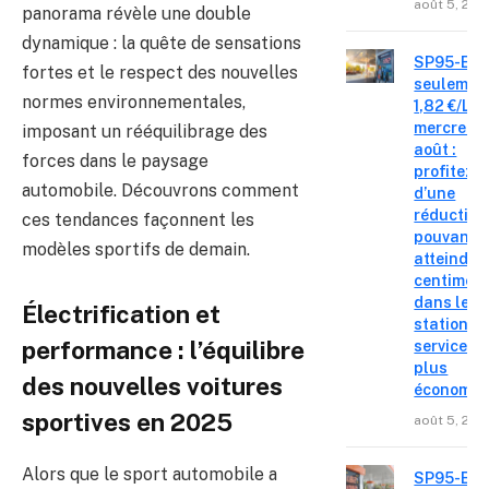
août 5, 202
panorama révèle une double
dynamique : la quête de sensations
SP95-E10
fortes et le respect des nouvelles
seulemen
normes environnementales,
1,82 €/L c
mercredi 
imposant un rééquilibrage des
août :
forces dans le paysage
profitez
automobile. Découvrons comment
d’une
réduction
ces tendances façonnent les
pouvant
modèles sportifs de demain.
atteindre 
centimes
dans les
Électrification et
stations-
performance : l’équilibre
service le
plus
des nouvelles voitures
économiq
sportives en 2025
août 5, 202
Alors que le sport automobile a
SP95-E10