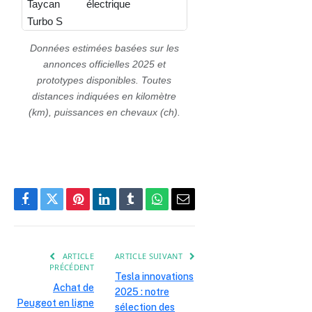
Taycan
électrique
Turbo S
Données estimées basées sur les
Mercedes-
Hybride
815
50
3.20
annonces officielles 2025 et
AMG GT
rechargeable
prototypes disponibles. Toutes
73e
distances indiquées en kilomètre
(km), puissances en chevaux (ch).
Facebook
Twitter
Pinterest
LinkedIn
Tumblr
WhatsApp
E-
mail
ARTICLE
ARTICLE SUIVANT
PRÉCÉDENT
Tesla innovations
Achat de
2025 : notre
Peugeot en ligne
sélection des