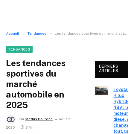
»
»
Accueil
Tendances
Les tendances sportives du marché automobile en 2025
TENDANCES
Les tendances
DERNIERS
sportives du
ARTICLES
marché
Toyota
automobile en
Hilux
Hybride
2025
48V : le
moteur
diesel qui
Par
Mathis Bourdon
août 31,
change
2025
6 Min
tout, un