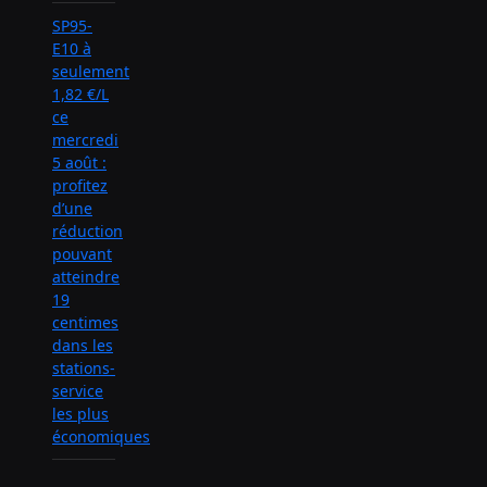
SP95-
E10 à
seulement
1,82 €/L
ce
mercredi
5 août :
profitez
d’une
réduction
pouvant
atteindre
19
centimes
dans les
stations-
service
les plus
économiques