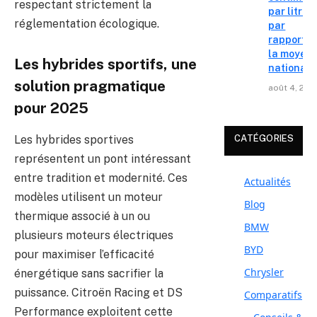
respectant strictement la
par litre
réglementation écologique.
par
rapport à
la moyen
Les hybrides sportifs, une
nationale
solution pragmatique
août 4, 202
pour 2025
Les hybrides sportives
CATÉGORIES
représentent un pont intéressant
entre tradition et modernité. Ces
Actualités
modèles utilisent un moteur
Blog
thermique associé à un ou
BMW
plusieurs moteurs électriques
BYD
pour maximiser l’efficacité
Chrysler
énergétique sans sacrifier la
puissance. Citroën Racing et DS
Comparatifs
Performance exploitent cette