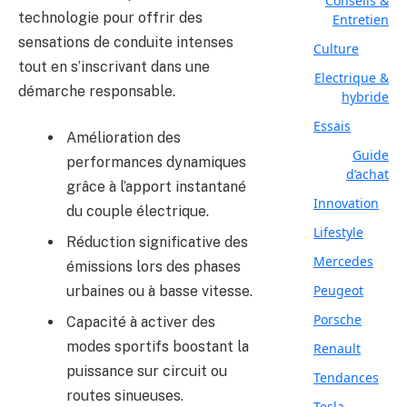
Conseils &
technologie pour offrir des
Entretien
sensations de conduite intenses
Culture
tout en s’inscrivant dans une
Electrique &
démarche responsable.
hybride
Essais
Amélioration des
Guide
performances dynamiques
d’achat
grâce à l’apport instantané
Innovation
du couple électrique.
Lifestyle
Réduction significative des
Mercedes
émissions lors des phases
Peugeot
urbaines ou à basse vitesse.
Porsche
Capacité à activer des
modes sportifs boostant la
Renault
puissance sur circuit ou
Tendances
routes sinueuses.
Tesla