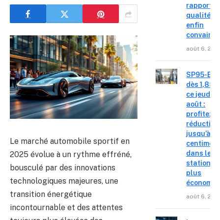
rapport
qualité-p
enfin
convainc
août 6, 202
SP95-E10
dès 1,85 €
ce jeudi 6
août :
profitez d
réduction
jusqu’à 15
Le marché automobile sportif en
centimes
dans les
2025 évolue à un rythme effréné,
stations l
bousculé par des innovations
plus
technologiques majeures, une
économiq
transition énergétique
août 6, 202
incontournable et des attentes