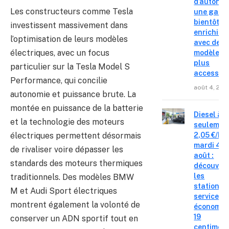
d’autonom
Les constructeurs comme Tesla
une gam
bientôt
investissent massivement dans
enrichie
l’optimisation de leurs modèles
avec des
électriques, avec un focus
modèles
plus
particulier sur la Tesla Model S
accessibl
Performance, qui concilie
août 4, 202
autonomie et puissance brute. La
montée en puissance de la batterie
Diesel à
et la technologie des moteurs
seulemen
électriques permettent désormais
2,05 €/L c
mardi 4
de rivaliser voire dépasser les
août :
standards des moteurs thermiques
découvre
les
traditionnels. Des modèles BMW
stations-
M et Audi Sport électriques
service o
montrent également la volonté de
économis
19
conserver un ADN sportif tout en
centimes