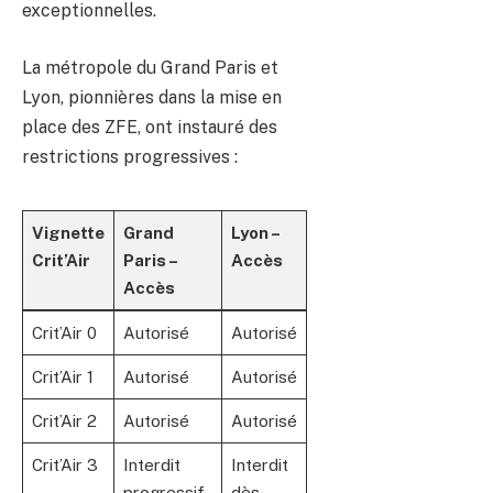
exceptionnelles.
La métropole du Grand Paris et
Lyon, pionnières dans la mise en
place des ZFE, ont instauré des
restrictions progressives :
Vignette
Grand
Lyon –
Crit’Air
Paris –
Accès
Accès
Crit’Air 0
Autorisé
Autorisé
Crit’Air 1
Autorisé
Autorisé
Crit’Air 2
Autorisé
Autorisé
Crit’Air 3
Interdit
Interdit
progressif
dès