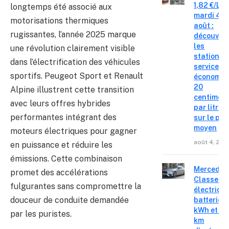
1,82 €/L c
longtemps été associé aux
mardi 4
motorisations thermiques
août :
rugissantes, l’année 2025 marque
découvre
les
une révolution clairement visible
stations-
dans l’électrification des véhicules
service o
sportifs. Peugeot Sport et Renault
économis
20
Alpine illustrent cette transition
centimes
avec leurs offres hybrides
par litre
performantes intégrant des
sur le pri
moyen
moteurs électriques pour gagner
août 4, 202
en puissance et réduire les
émissions. Cette combinaison
Mercedes
promet des accélérations
Classe C
fulgurantes sans compromettre la
électrique
douceur de conduite demandée
batterie 
kWh et 8
par les puristes.
km