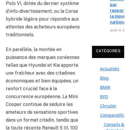
Polo VI, dotée du dernier système
par
rapport à
d’info-divertissement, ou la Corsa
la moyen
hybride légère pour répondre aux
nationale
attentes des acheteurs européens
août 4, 202
traditionnels.
En parallèle, la montée en
CATÉGORIES
puissance des marques coréennes
telles que Hyundai et Kia apporte
Actualités
une fraîcheur avec des citadines
Blog
économiques et bien équipées, un
BMW
renfort crucial face à la
BYD
concurrence européenne. La Mini
Cooper continue de séduire les
Chrysler
amateurs de sensations sportives
Comparatifs
dans un format citadin, tandis que
Conseils &
la toute récente Renault 5 III, 100