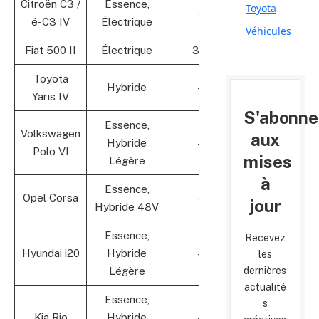
Citroën C3 /
Essence,
Toyota
—
18 500
ë-C3 IV
Électrique
Véhicules
Fiat 500 II
Électrique
300
23 500
Toyota
Hybride
—
21 000
Yaris IV
S'abonne
Essence,
Volkswagen
aux
Hybride
—
20 000
Polo VI
mises
Légère
à
Essence,
Opel Corsa
—
19 800
jour
Hybride 48V
Essence,
Recevez
Hyundai i20
Hybride
—
18 900
les
dernières
Légère
actualité
Essence,
s
Kia Rio
Hybride
—
19 500