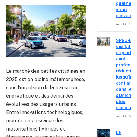
qualité-p
enfin
convainc
août 6, 202
SP95-E10
dès 1,85 €
ce jeudi 6
août :
profitez d
Le marché des petites citadines en
réduction
jusqu’à 15
2025 est en pleine métamorphose,
centimes
sous l’impulsion de la transition
dans les
énergétique et des demandes
stations l
plus
évolutives des usagers urbains.
économiq
Entre innovations technologiques,
août 6, 202
montée en puissance des
motorisations hybrides et
Le