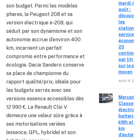
mardi 4
son budget. Parmi les modèles
août :
phares, la Peugeot 208 et sa
découvre
les
version électrique e-208, qui
stations-
séduit par son dynamisme et son
service o
autonomie accrue d’environ 400
économis
20
km, incarnent un parfait
centimes
compromis entre performance et
par litre
écologie. Dacia Sandero conserve
sur le pri
moyen
sa place de championne du
août 4, 202
rapport qualité/prix, idéale pour
les budgets serrés avec ses
Mercedes
versions essence accessibles dès
Classe C
12 990 €. La Renault Clio V
électrique
demeure une valeur sûre grâce à
batterie 
kWh et 8
ses motorisations variées
km
(essence, GPL, hybride) et son
d’autonom