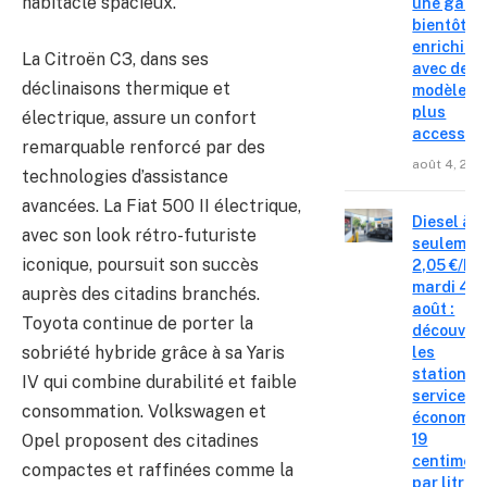
habitacle spacieux.
une gam
bientôt
enrichie
La Citroën C3, dans ses
avec des
déclinaisons thermique et
modèles
plus
électrique, assure un confort
accessibl
remarquable renforcé par des
août 4, 202
technologies d’assistance
avancées. La Fiat 500 II électrique,
Diesel à
avec son look rétro-futuriste
seulemen
iconique, poursuit son succès
2,05 €/L c
mardi 4
auprès des citadins branchés.
août :
Toyota continue de porter la
découvre
sobriété hybride grâce à sa Yaris
les
stations-
IV qui combine durabilité et faible
service o
consommation. Volkswagen et
économis
Opel proposent des citadines
19
centimes
compactes et raffinées comme la
par litre