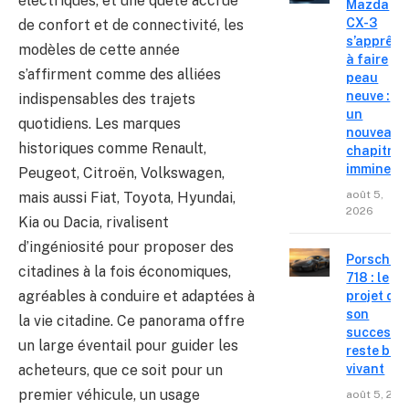
électriques, et une quête accrue
Mazda
CX-3
de confort et de connectivité, les
s’apprête
modèles de cette année
à faire
s’affirment comme des alliées
peau
neuve :
indispensables des trajets
un
quotidiens. Les marques
nouveau
historiques comme Renault,
chapitre
imminent
Peugeot, Citroën, Volkswagen,
août 5,
mais aussi Fiat, Toyota, Hyundai,
2026
Kia ou Dacia, rivalisent
d’ingéniosité pour proposer des
Porsche
citadines à la fois économiques,
718 : le
agréables à conduire et adaptées à
projet de
son
la vie citadine. Ce panorama offre
successe
un large éventail pour guider les
reste bie
acheteurs, que ce soit pour un
vivant
premier véhicule, un usage
août 5, 202