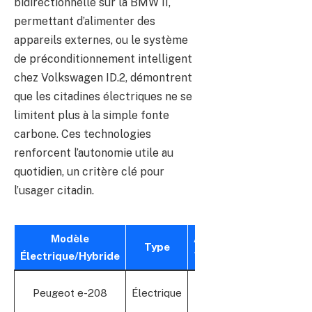
bidirectionnelle sur la BMW i1,
permettant d’alimenter des
appareils externes, ou le système
de préconditionnement intelligent
chez Volkswagen ID.2, démontrent
que les citadines électriques ne se
limitent plus à la simple fonte
carbone. Ces technologies
renforcent l’autonomie utile au
quotidien, un critère clé pour
l’usager citadin.
Modèle
Autonomie
Recharg
Type
Électrique/Hybride
WLTP (km)
Rapide
Oui, 100
Peugeot e-208
Électrique
410
kW