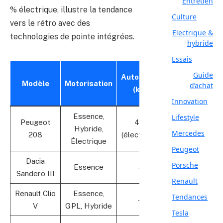
Entretien
% électrique, illustre la tendance
Culture
vers le rétro avec des
Electrique &
technologies de pointe intégrées.
hybride
Essais
Prix de
Guide
Autonomie
Modèle
Motorisation
départ
d’achat
(km)
(€)
Innovation
Essence,
Lifestyle
Peugeot
400
Hybride,
22 000
Mercedes
208
(électrique)
Électrique
Peugeot
Dacia
Porsche
Essence
—
12 990
Sandero III
Renault
Renault Clio
Essence,
Tendances
—
19 900
V
GPL, Hybride
Tesla