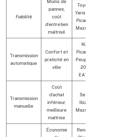
Moins de
Toyota
pannes,
Yaris, Kia
Fiabilité
coût
Picanto,
d’entretien
Mazda 2
maîtrisé
Kia
Confort et
Picanto,
Transmission
praticité en
Peugeot
automatique
ville
208
EAT8
Coût
d’achat
Seat
Transmission
inférieur,
Ibiza,
manuelle
meilleure
Mazda 2
maîtrise
Économie
Renault