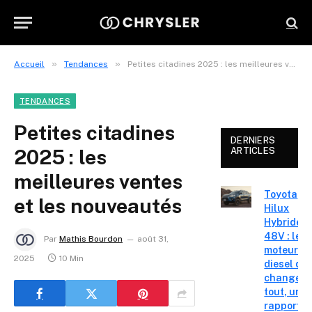
»
»
Accueil
Tendances
Petites citadines 2025 : les meilleures ventes et les nouveautés
TENDANCES
Petites citadines
DERNIERS
2025 : les
ARTICLES
meilleures ventes
Toyota
et les nouveautés
Hilux
Hybride
48V : le
Par
Mathis Bourdon
août 31,
moteur
2025
10 Min
diesel qui
change
tout, un
rapport