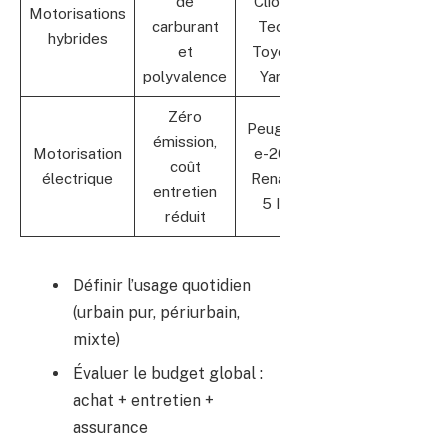
de
Clio E-
Motorisations
carburant
Tech,
hybrides
et
Toyota
polyvalence
Yaris
Zéro
Peugeot
émission,
Motorisation
e-208,
coût
électrique
Renault
entretien
5 III
réduit
Définir l’usage quotidien
(urbain pur, périurbain,
mixte)
Évaluer le budget global :
achat + entretien +
assurance