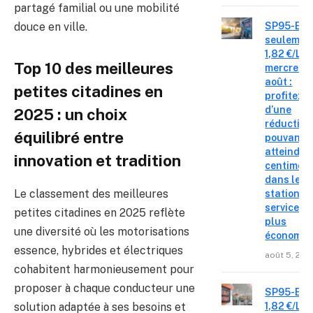
partagé familial ou une mobilité
douce en ville.
SP95-E10
seulemen
1,82 €/L c
Top 10 des meilleures
mercredi 
août :
petites citadines en
profitez
d’une
2025 : un choix
réduction
équilibré entre
pouvant
atteindre 
innovation et tradition
centimes
dans les
Le classement des meilleures
stations-
service le
petites citadines en 2025 reflète
plus
une diversité où les motorisations
économiq
essence, hybrides et électriques
août 5, 202
cohabitent harmonieusement pour
proposer à chaque conducteur une
SP95-E10
1,82 €/L c
solution adaptée à ses besoins et