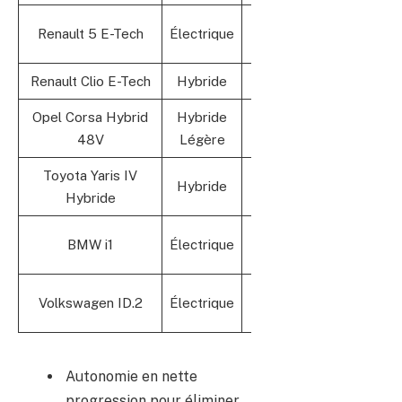
Oui, 85
Renault 5 E-Tech
Électrique
400
kW
Renault Clio E-Tech
Hybride
—
Non
Opel Corsa Hybrid
Hybride
—
Non
48V
Légère
Toyota Yaris IV
Hybride
—
Non
Hybride
Oui, 120
BMW i1
Électrique
370
kW
Oui, 100
Volkswagen ID.2
Électrique
350
kW
Autonomie en nette
progression pour éliminer