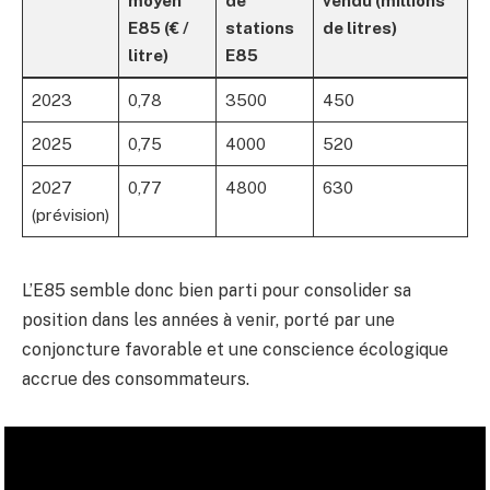
moyen
de
vendu (millions
E85 (€ /
stations
de litres)
litre)
E85
2023
0,78
3500
450
2025
0,75
4000
520
2027
0,77
4800
630
(prévision)
L’E85 semble donc bien parti pour consolider sa
position dans les années à venir, porté par une
conjoncture favorable et une conscience écologique
accrue des consommateurs.