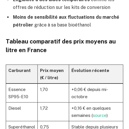
offres de réduction sur les kits de conversion
Moins de sensibilité aux fluctuations du marché
pétrolier
grâce à sa base bioéthanol
Tableau comparatif des prix moyens au
litre en France
Carburant
Prix moyen
Évolution récente
(€ / litre)
Essence
1,70
+0,06 € depuis mi-
SP95-E10
octobre
Diesel
1,72
+0,16 € en quelques
semaines (
source
)
Superéthanol
0,75
Stable depuis plusieurs