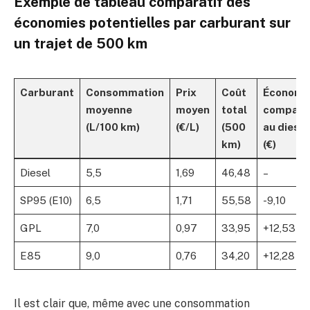
Exemple de tableau comparatif des
économies potentielles par carburant sur
un trajet de 500 km
Carburant
Consommation
Prix
Coût
Économi
moyenne
moyen
total
comparé
(L/100 km)
(€/L)
(500
au diesel
km)
(€)
Diesel
5,5
1,69
46,48
–
SP95 (E10)
6,5
1,71
55,58
-9,10
GPL
7,0
0,97
33,95
+12,53
E85
9,0
0,76
34,20
+12,28
Il est clair que, même avec une consommation