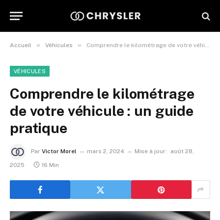
»
»
Accueil
Véhicules
Comprendre le kilométrage de votre véhicule : un guide pratique
VÉHICULES
Comprendre le kilométrage
de votre véhicule : un guide
pratique
Par
Victor Morel
mars 2, 2024
Mise à jour:
août 28,
2025
16 Min