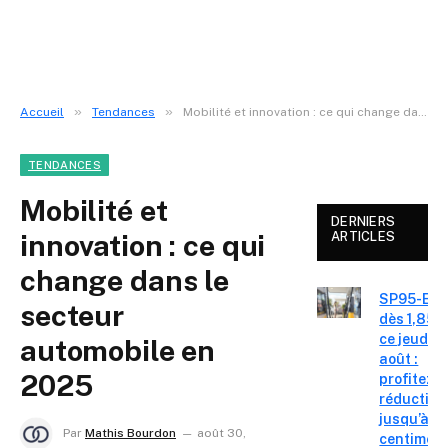
»
»
Accueil
Tendances
Mobilité et innovation : ce qui change dans le secteur automobile en 2025
TENDANCES
Mobilité et
DERNIERS
innovation : ce qui
ARTICLES
change dans le
SP95-E10
secteur
dès 1,85 €
ce jeudi 6
automobile en
août :
2025
profitez d
réduction
jusqu’à 15
Par
Mathis Bourdon
août 30,
centimes