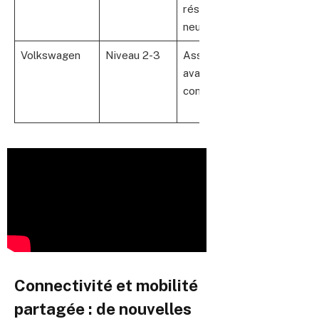
réseaux
premium
neuronaux
Volkswagen
Niveau 2-3
Assistance
Mass-
avancée au
market,
conducteur
conduite
assistée
Connectivité et mobilité
partagée : de nouvelles