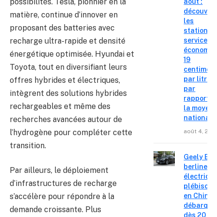
possibilités. Tesla, pionnier en la
août :
découvre
matière, continue d’innover en
les
proposant des batteries avec
stations-
recharge ultra-rapide et densité
service o
économis
énergétique optimisée. Hyundai et
19
Toyota, tout en diversifiant leurs
centimes
par litre
offres hybrides et électriques,
par
intègrent des solutions hybrides
rapport à
rechargeables et même des
la moyen
nationale
recherches avancées autour de
l’hydrogène pour compléter cette
août 4, 202
transition.
Geely E2 :
berline
Par ailleurs, le déploiement
électriqu
d’infrastructures de recharge
plébiscit
en Chine
s’accélère pour répondre à la
débarque
demande croissante. Plus
dès 20 99