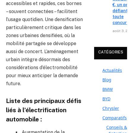
accessibles et rapides, ces bornes
€, un prix
défiant
– souvent connectées – facilitent
toute
l’usage quotidien. Une densification
concurre
particulièrement critique dans les
août 3, 202
zones urbaines densifiées, où la
mobilité partagée se développe
aussi de concert. L’aménagement
CATÉGORIES
urbain intègre désormais des
considérations d’électromobilité
Actualités
pour mieux anticiper la demande
Blog
future.
BMW
BYD
Liste des principaux défis
Chrysler
liés à l’électrification
Comparatifs
automobile :
Conseils &
Augmentation de la