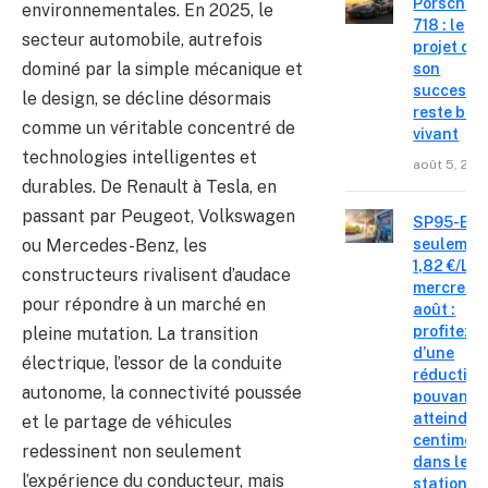
Porsche
environnementales. En 2025, le
718 : le
secteur automobile, autrefois
projet de
dominé par la simple mécanique et
son
successe
le design, se décline désormais
reste bie
comme un véritable concentré de
vivant
technologies intelligentes et
août 5, 202
durables. De Renault à Tesla, en
passant par Peugeot, Volkswagen
SP95-E10
ou Mercedes-Benz, les
seulemen
1,82 €/L c
constructeurs rivalisent d’audace
mercredi 
pour répondre à un marché en
août :
profitez
pleine mutation. La transition
d’une
électrique, l’essor de la conduite
réduction
autonome, la connectivité poussée
pouvant
atteindre 
et le partage de véhicules
centimes
redessinent non seulement
dans les
l’expérience du conducteur, mais
stations-