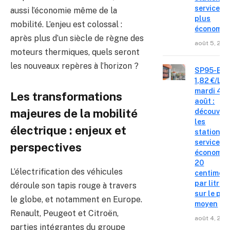
service le
aussi l’économie même de la
plus
mobilité. L’enjeu est colossal :
économiq
après plus d’un siècle de règne des
août 5, 202
moteurs thermiques, quels seront
les nouveaux repères à l’horizon ?
SP95-E10
1,82 €/L c
mardi 4
Les transformations
août :
majeures de la mobilité
découvre
les
électrique : enjeux et
stations-
service o
perspectives
économis
20
L’électrification des véhicules
centimes
par litre
déroule son tapis rouge à travers
sur le pri
le globe, et notamment en Europe.
moyen
Renault, Peugeot et Citroën,
août 4, 202
parties intégrantes du groupe