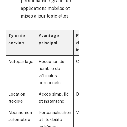
personnalisée grâce aux
applications mobiles et
mises à jour logicielles.
Type de
Avantage
Exemple
service
principal
de marque
impliquée
Autopartage
Réduction du
Citroën
nombre de
véhicules
personnels
Location
Accès simplifié
BMW
flexible
et instantané
Abonnement
Personnalisation
Volkswagen
automobile
et flexibilité
extrêmes