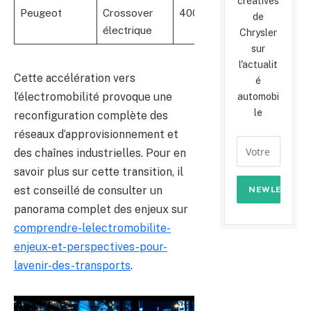
créatives
Peugeot
Crossover
400
Batteries
de
électrique
lithium-ion
Chrysler
sur
l'actualit
Cette accélération vers
é
l’électromobilité provoque une
automobi
le
reconfiguration complète des
réseaux d’approvisionnement et
des chaînes industrielles. Pour en
savoir plus sur cette transition, il
est conseillé de consulter un
panorama complet des enjeux sur
comprendre-lelectromobilite-
enjeux-et-perspectives-pour-
lavenir-des-transports
.