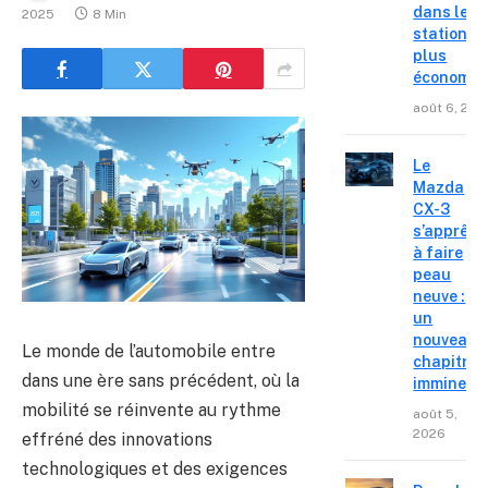
dans les
2025
8 Min
stations l
plus
économiq
août 6, 202
Le
Mazda
CX-3
s’apprête
à faire
peau
neuve :
un
nouveau
Le monde de l’automobile entre
chapitre
dans une ère sans précédent, où la
imminent
mobilité se réinvente au rythme
août 5,
2026
effréné des innovations
technologiques et des exigences