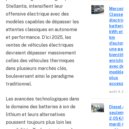
Stellantis, intensifient leur
Mercedes
offensive électrique avec des
Classe C
électrique
modèles capables de dépasser les
batterie 
attentes classiques en autonomie
kWh et 8
et performance. D’ici 2025, les
km
d’autonom
ventes de véhicules électriques
une gam
devraient dépasser massivement
bientôt
celles des véhicules thermiques
enrichie
avec des
dans plusieurs marchés clés,
modèles
bouleversant ainsi le paradigme
plus
accessibl
traditionnel.
août 4, 202
Les avancées technologiques dans
le domaine des batteries à ion de
Diesel à
seulemen
lithium et leurs alternatives
2,05 €/L c
poussent toujours plus loin les
mardi 4