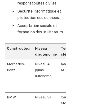
responsabilités civiles.
Sécurité informatique et
protection des données.
Acceptation sociale et
formation des utilisateurs.
Constructeur
Niveau
Technologies
Marché
d’autonomie
clés
cible
Mercedes-
Niveau 4
Radar, LIDAR,
Flottes
Benz
(quasi
IA avancée
urbaines,
autonome)
voitures
haut de
gamme
BMW
Niveau 3+
Caméras
Usagers
stéréo,
individuels