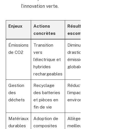
l’innovation verte.
Enjeux
Actions
Résultats
concrètes
escomptés
Émissions
Transition
Diminution
de CO2
vers
drastique des
l’électrique et
émissions
hybrides
globales
rechargeables
Gestion
Recyclage
Réduction de
des
des batteries
l’impact
déchets
et pièces en
environnemental
fin de vie
Matériaux
Adoption de
Allègement et
durables
composites
meilleure