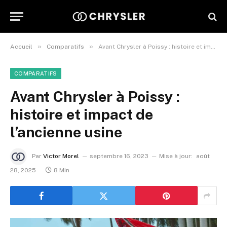
»
»
Accueil
Comparatifs
Avant Chrysler à Poissy : histoire et impact de l’ancienne usine
COMPARATIFS
Avant Chrysler à Poissy :
histoire et impact de
l’ancienne usine
Par
Victor Morel
septembre 16, 2023
Mise à jour:
août
28, 2025
8 Min