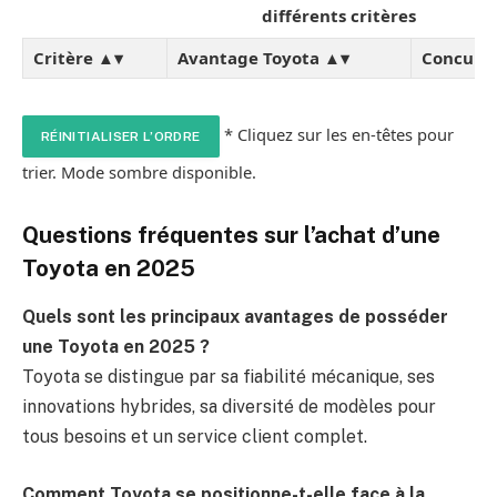
différents critères
Critère ▲▾
Avantage Toyota ▲▾
Concurr
* Cliquez sur les en-têtes pour
RÉINITIALISER L’ORDRE
trier. Mode sombre disponible.
Questions fréquentes sur l’achat d’une
Toyota en 2025
Quels sont les principaux avantages de posséder
une Toyota en 2025 ?
Toyota se distingue par sa fiabilité mécanique, ses
innovations hybrides, sa diversité de modèles pour
tous besoins et un service client complet.
Comment Toyota se positionne-t-elle face à la