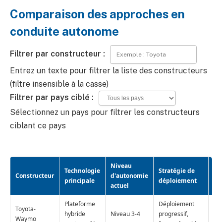
Comparaison des approches en
conduite autonome
Filtrer par constructeur :
Entrez un texte pour filtrer la liste des constructeurs
(filtre insensible à la casse)
Filtrer par pays ciblé :
Sélectionnez un pays pour filtrer les constructeurs
ciblant ce pays
Niveau
Technologie
Stratégie de
Constructeur
d'autonomie
Pa
principale
déploiement
actuel
Plateforme
Déploiement
Toyota-
US
hybride
Niveau 3-4
progressif,
Waymo
As