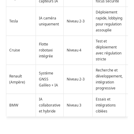
capteurs IA
focus sécurité
Déploiement
IA caméra
rapide, lobbying
Pr
Tesla
Niveau 2-3
uniquement
pour regulation
US
assouplie
Test et
Flotte
déploiement
US
Cruise
robotaxi
Niveau 4
avec régulation
(Ca
intégrée
stricte
Recherche et
Système
Renault
développement,
GNSS
Niveau 2-3
Eu
(Ampère)
intégration
Galileo + IA
progressive
IA
Essais et
BMW
collaborative
Niveau 3
intégrations
Eu
et hybride
ciblées