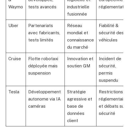
Waymo
tests avancés
industrielle
réglementatio
fusionnée
Uber
Partenariats
Réseau
Fiabilité &
avec fabricants,
mondial et
sécurité des
tests limités
connaissance
véhicules
du marché
Cruise
Flotte robotaxi
Innovation et
Incident de
déployée mais
soutien GM
sécurité,
suspension
permis
suspendu
Tesla
Développement
Stratégie
Restrictions
autonome via IA
agressive et
réglementaire
caméras
base de
et débats sur
données
sécurité
client