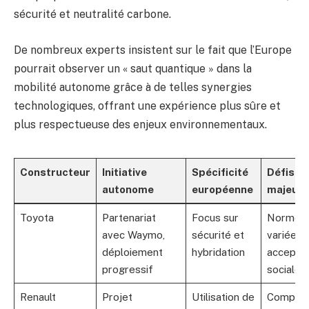
sécurité et neutralité carbone.
De nombreux experts insistent sur le fait que l’Europe
pourrait observer un « saut quantique » dans la
mobilité autonome grâce à de telles synergies
technologiques, offrant une expérience plus sûre et
plus respectueuse des enjeux environnementaux.
Constructeur
Initiative
Spécificité
Défis
autonome
européenne
majeurs
Toyota
Partenariat
Focus sur
Normes
avec Waymo,
sécurité et
variées 
déploiement
hybridation
acceptat
progressif
sociale
Renault
Projet
Utilisation de
Complex