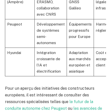
(Ampère)
ERASMO,
GNSS
légale e
collaboration
Galileo
infrastr
avec CNRS
Peugeot
Développement
Équipements
Harmoni
de systèmes
progressifs
réglemen
semi-
pour Europe
autonomes
Hyundai
Intégration
Adaptation
Coût et
croissante de
aux marchés
acceptat
l’IA et
européen et
client
électrification
asiatique
Pour un aperçu des initiatives des constructeurs
européens, il est intéressant de consulter des
ressources spécialisées telles que
le futur de la
conduite autonome chez Peugeot
ou
les avancées de