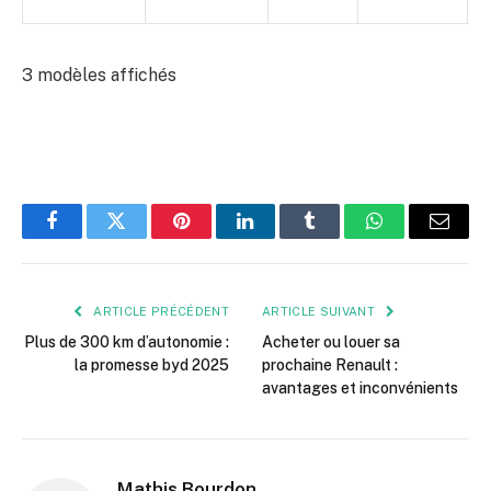
u
3 modèles affichés
Facebook
Twitter
Pinterest
LinkedIn
Tumblr
WhatsApp
E-
mail
ARTICLE PRÉCÉDENT
ARTICLE SUIVANT
Plus de 300 km d’autonomie :
Acheter ou louer sa
la promesse byd 2025
prochaine Renault :
avantages et inconvénients
Mathis Bourdon