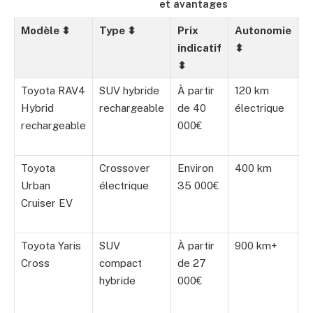
et avantages
Modèle
⬍
Type
⬍
Prix
Autonomie
A
indicatif
⬍
⬍
Toyota RAV4
SUV hybride
À partir
120 km
P
Hybrid
rechargeable
de 40
électrique
c
rechargeable
000€
f
é
Toyota
Crossover
Environ
400 km
A
Urban
électrique
35 000€
d
Cruiser EV
c
c
Toyota Yaris
SUV
À partir
900 km+
É
Cross
compact
de 27
d
hybride
000€
c
ag