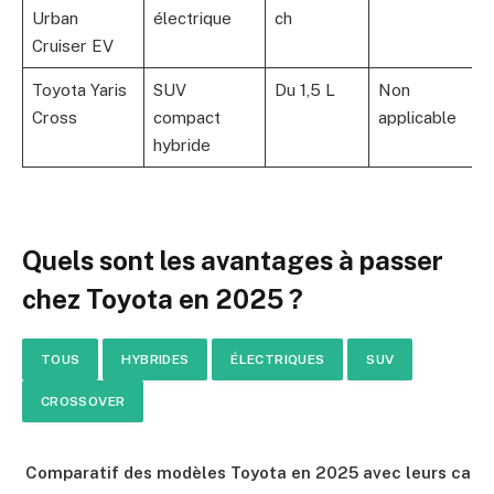
Urban
électrique
ch
Cruiser EV
Toyota Yaris
SUV
Du 1,5 L
Non
À
Cross
compact
applicable
hybride
Quels sont les avantages à passer
chez Toyota en 2025 ?
TOUS
HYBRIDES
ÉLECTRIQUES
SUV
CROSSOVER
Comparatif des modèles Toyota en 2025 avec leurs carac