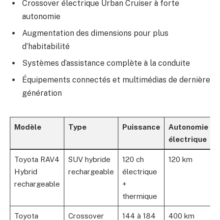
Crossover électrique Urban Cruiser à forte
autonomie
Augmentation des dimensions pour plus
d’habitabilité
Systèmes d’assistance complète à la conduite
Équipements connectés et multimédias de dernière
génération
Modèle
Type
Puissance
Autonomie
électrique
i
Toyota RAV4
SUV hybride
120 ch
120 km
À
Hybrid
rechargeable
électrique
rechargeable
+
thermique
Toyota
Crossover
144 à 184
400 km
E