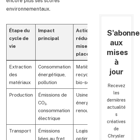
encore plus ses scores
environnementaux.
Étape du
Impact
Actions de
S'abonne
cycle de
principal
réduction
aux
vie
mises en
mises
place
à
Extraction
Consommation
Matières
jour
des
énergétique,
recyclées,
matériaux
pollution
bio-sourcées
Recevez
les
Production
Émissions de
Usines à
dernières
CO₂,
énergie
actualité
consommation
renouvelable
s
électrique
créatives
de
Transport
Émissions
Logistique
Chrysler
liées au fret
optimisée