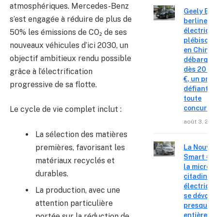
atmosphériques. Mercedes-Benz
Geely E2 :
s’est engagée à réduire de plus de
berline
électriqu
50% les émissions de CO₂ de ses
plébiscit
nouveaux véhicules d’ici 2030, un
en Chine
objectif ambitieux rendu possible
débarque
dès 20 99
grâce à l’électrification
€, un prix
progressive de sa flotte.
défiant
toute
concurre
Le cycle de vie complet inclut :
août 3, 202
La sélection des matières
premières, favorisant les
La Nouvel
Smart #2 
matériaux recyclés et
la micro-
durables.
citadine
électriqu
La production, avec une
se dévoile
attention particulière
presque
entièrem
portée sur la réduction de