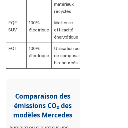
matériaux
recyclés
EQE
100%
Meilleure
Début
SUV
électrique
efficacité
2026
énergétique
EQT
100%
Utilisation accrue
2026
électrique
de composants
bio-sourcés
Comparaison des
émissions CO₂ des
modèles Mercedes
Survolez ou cliquez sur une