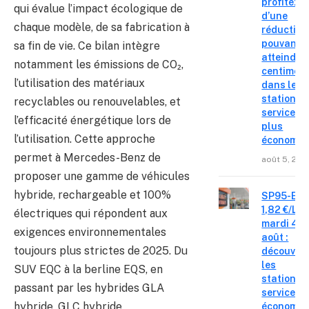
profitez
qui évalue l’impact écologique de
d’une
chaque modèle, de sa fabrication à
réduction
pouvant
sa fin de vie. Ce bilan intègre
atteindre 
notamment les émissions de CO₂,
centimes
l’utilisation des matériaux
dans les
stations-
recyclables ou renouvelables, et
service le
l’efficacité énergétique lors de
plus
l’utilisation. Cette approche
économiq
permet à Mercedes-Benz de
août 5, 202
proposer une gamme de véhicules
hybride, rechargeable et 100%
SP95-E10
1,82 €/L c
électriques qui répondent aux
mardi 4
exigences environnementales
août :
toujours plus strictes de 2025. Du
découvre
les
SUV EQC à la berline EQS, en
stations-
passant par les hybrides GLA
service o
hybride, GLC hybride
économis