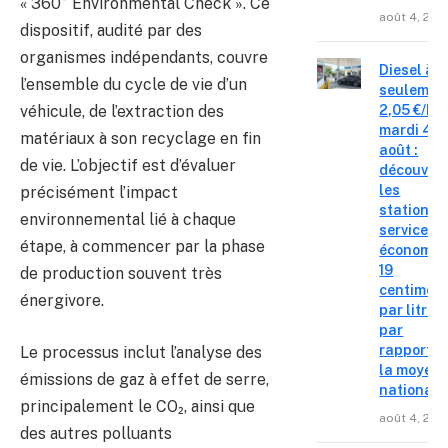
« 360° Environmental Check ». Ce
août 4, 202
dispositif, audité par des
organismes indépendants, couvre
Diesel à
l’ensemble du cycle de vie d’un
seulemen
2,05 €/L c
véhicule, de l’extraction des
mardi 4
matériaux à son recyclage en fin
août :
de vie. L’objectif est d’évaluer
découvre
les
précisément l’impact
stations-
environnemental lié à chaque
service o
étape, à commencer par la phase
économis
19
de production souvent très
centimes
énergivore.
par litre
par
rapport à
Le processus inclut l’analyse des
la moyen
émissions de gaz à effet de serre,
nationale
principalement le CO₂, ainsi que
août 4, 202
des autres polluants