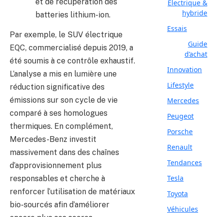
et de récupération des
Electrique &
hybride
batteries lithium-ion.
Essais
Par exemple, le SUV électrique
Guide
EQC, commercialisé depuis 2019, a
d’achat
été soumis à ce contrôle exhaustif.
Innovation
L’analyse a mis en lumière une
Lifestyle
réduction significative des
émissions sur son cycle de vie
Mercedes
comparé à ses homologues
Peugeot
thermiques. En complément,
Porsche
Mercedes-Benz investit
Renault
massivement dans des chaînes
Tendances
d’approvisionnement plus
Tesla
responsables et cherche à
renforcer l’utilisation de matériaux
Toyota
bio-sourcés afin d’améliorer
Véhicules