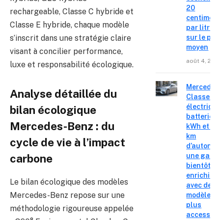
20
rechargeable, Classe C hybride et
centimes
Classe E hybride, chaque modèle
par litre
s’inscrit dans une stratégie claire
sur le pri
moyen
visant à concilier performance,
août 4, 202
luxe et responsabilité écologique.
Mercedes
Analyse détaillée du
Classe C
électrique
bilan écologique
batterie 
Mercedes-Benz : du
kWh et 8
km
cycle de vie à l’impact
d’autonom
une gam
carbone
bientôt
enrichie
Le bilan écologique des modèles
avec des
Mercedes-Benz repose sur une
modèles
plus
méthodologie rigoureuse appelée
accessibl