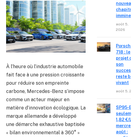
nouveau
chapitre
imminent
août 5,
2026
Porsche
718 : le
projet de
son
À l’heure où l’industrie automobile
successe
fait face à une pression croissante
reste bie
pour réduire son empreinte
vivant
carbone, Mercedes-Benz s’impose
août 5, 202
comme un acteur majeur en
matière d’innovation écologique. La
SP95-E10
seulemen
marque allemande a développé
1,82 €/L c
une démarche exhaustive baptisée
mercredi 
août :
« bilan environnemental à 360° »