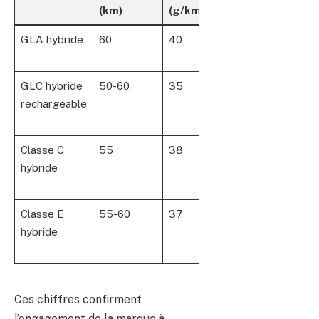
(km)
(g/km)
GLA hybride
60
40
Faible émission
en zone urbaine
GLC hybride
50-60
35
Conduite
rechargeable
silencieuse et
moins polluante
Classe C
55
38
Optimisation
hybride
consommations
et émissions
Classe E
55-60
37
Transition vers
hybride
la mobilité
durable
Ces chiffres confirment
l’engagement de la marque à